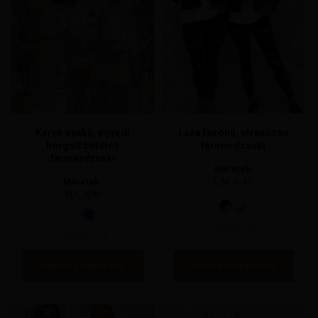
van.
van.
A
A
változatok
változatok
a
a
termékoldalon
termékoldalon
választhatók
választhatók
ki
ki
Kerek nyakú, egyedi
Laza fazonú, strasszos
horgolt betétes
farmerdzseki
farmerdzseki
Méretek:
Méretek:
L, M, S, XL
M/L, S/M
13990
Ft
19990
Ft
Opciók választása
Opciók választása
Ennek
Ennek