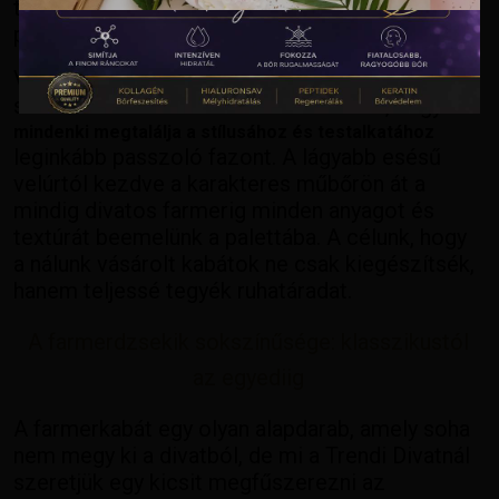
tavaszi városi sétáról vagy egy hűvösebb esti
programról.
Választékunkban a gondosan összeválogatott
szettek elvét követve törekszünk arra, hogy
mindenki megtalálja a stílusához és testalkatához
leginkább passzoló fazont. A lágyabb esésű
velúrtól kezdve a karakteres műbőrön át a
mindig divatos farmerig minden anyagot és
textúrát beemelünk a palettába. A célunk, hogy
a nálunk vásárolt kabátok ne csak kiegészítsék,
hanem teljessé tegyék ruhatáradat.
A farmerdzsekik sokszínűsége: klasszikustól
az egyediig
A farmerkabát egy olyan alapdarab, amely soha
nem megy ki a divatból, de mi a Trendi Divatnál
szeretjük egy kicsit megfűszerezni az