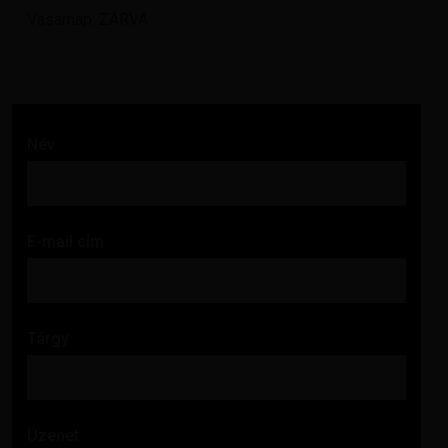
Vasárnap: ZÁRVA
Név
E-mail cím
Tárgy
Üzenet