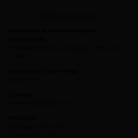
Elérhetőségeink
Személyesen az alábbi címen vagyunk
megtalálhatóak:
2310 Szigetszentmiklós, Ifjúság útja 16. Miklós Pláza
1. emelet
Telefonszám (10:00-16:30-ig):
(24) 402 402
E-mail cím:
trendidivatluxury@gmail.com
Nyitvatartás:
Hétköznap: 10:00 – 18:00
Szombat: 10:00 – 13:00