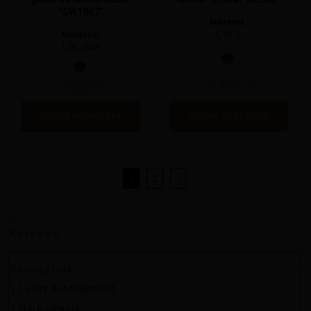
“SW1967”
Méretek:
Méretek:
L, M, S
L/XL, S/M
11990
Ft
13990
Ft
Opciók választása
Opciók választása
1
2
→
Keresés
Kategóriák:
Luxus Autóillatosító
Női kollekció