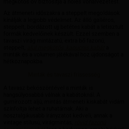
megkötős öv biztosítja a nőies vonalvezetést.
Az átmeneti időszakra a steppelt megoldások
kínálják a legjobb védelmet. Az álló galléros,
steppelt, bordázott ujj betétes kabát a letisztult
formák kedvelőinek készült. Ezzel szemben a
tavaszi virág mintázatú, extra bő fazonú,
steppelt,
alul megkötős, kapucnis kabát
a
minták és a volumen játékával hoz újdonságot a
hétköznapokba.
Minták és tavaszi frissesség
A tavasz beköszöntével a minták is
hangsúlyosabbá válnak a kabátoknál. A
gumírozott aljú, mintás átmeneti kiskabát vidám
színfoltja lehet a ruhatárnak. Aki a
nosztalgikusabb irányzatot kedveli, annak a
vintage stílusú, virágmintás,
rövid fazonú