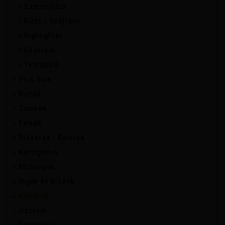
Szemhéjtus
Rúzs / Szájfény
Highlighter
Kézkrém
Testápoló
Plus Size
Ruhák
Tunikák
Felsők
Blézerek / Bolerók
Kardigánok
Mellények
Ingek és Blúzok
Kabátok
Dzsekik
Farmerek