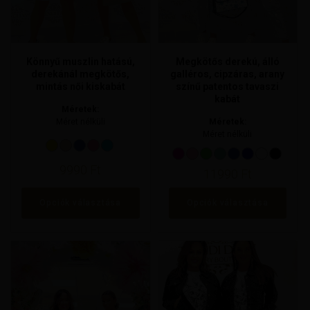
termékoldalon
termékoldalon
választhatók
választhatók
ki
ki
Könnyű muszlin hatású,
Megkötős derekú, álló
derekánál megkötős,
galléros, cipzáras, arany
mintás női kiskabát
színű patentos tavaszi
kabát
Méretek:
Méret nélküli
Méretek:
Méret nélküli
9990
Ft
11990
Ft
Opciók választása
Opciók választása
Ennek
Ennek
a
a
terméknek
terméknek
több
több
variációja
variációja