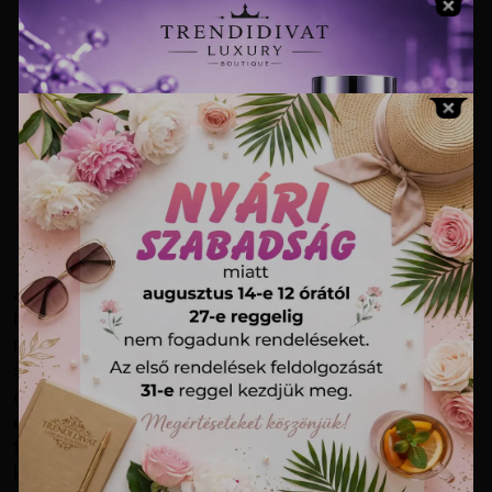
Női kabátok és dzsekik a réteges
öltözködés jegyében
A Trendi Divatnál hiszünk abban, hogy a kabát
nem csupán egy funkcionális ruhadarab, amely
megvéd az időjárás viszontagságaitól, hanem a
szettünk meghatározó eleme. Kínálatunkba
olyan darabokat válogatunk össze, amelyek az
olaszos könnyedséget és a modern női igényeket
tükrözik. Egy jól megválasztott dzseki képes
keretbe foglalni a megjelenést, legyen szó egy