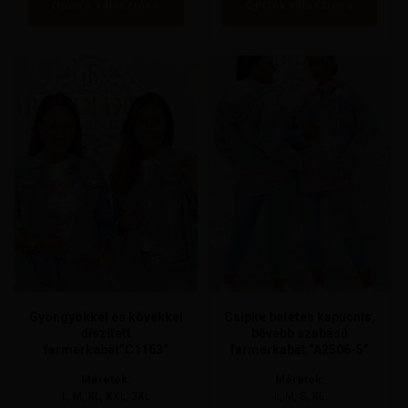
Opciók választása
Opciók választása
Ennek
Ennek
a
a
terméknek
terméknek
több
több
variációja
variációja
van.
van.
A
A
változatok
változatok
a
a
termékoldalon
termékoldalon
választhatók
választhatók
ki
ki
Gyöngyökkel és kövekkel
Csipke betétes kapucnis,
díszített
bővebb szabású
farmerkabát”C1163″
farmerkabát “A2506-5”
Méretek:
Méretek:
L, M, XL, XXL, 3XL
L, M, S, XL