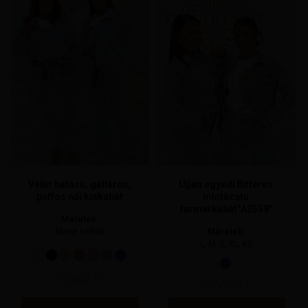
a
a
terméknek
terméknek
több
több
variációja
variációja
van.
van.
A
A
változatok
változatok
a
a
termékoldalon
termékoldalon
választhatók
választhatók
ki
ki
Velúr hatású, galléros,
Ujján egyedi flitteres
puffos női kiskabát
mintázatú
farmerkabát”A2559″
Méretek:
Méret nélküli
Méretek:
L, M, S, XL, XS
10990
Ft
15990
Ft