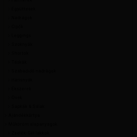
Együttesek
Nadrágok
Cipők
Leggings
Szoknyák
Shortok
Táskák
Szabadidő nadrágok
Harisnyák
Ékszerek
Övek
Sapkák & Sálak
Ajándékkártya
Műköröm alapanyagok
Zselék-Gél lakkok