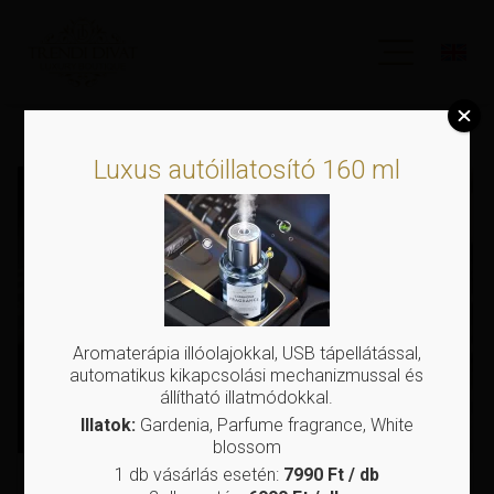
Luxus autóillatosító 160 ml
Ennek
a
terméknek
több
variációja
van.
A
változatok
Aromaterápia illóolajokkal, USB tápellátással,
a
automatikus kikapcsolási mechanizmussal és
termékoldalon
állítható illatmódokkal.
választhatók
Illatok:
Gardenia, Parfume fragrance, White
ki
blossom
1 db vásárlás esetén:
7990 Ft / db
Arany csatos műbőr
Oversize, gumírozott