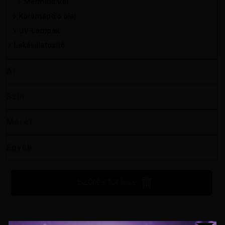
Mermaid Gel
Körömápoló olaj
UV-Lámpák
Lakásillatosító
Ár:
Szín:
Méret:
Egyéb:
Szűrés törlése