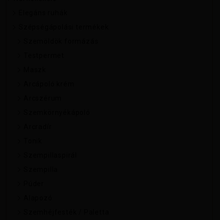
Elegáns ruhák
Szépségápolási termékek
Szemöldök formázás
Testpermet
Maszk
Arcápoló krém
Arcszérum
Szemkörnyékápoló
Arcradír
Tonik
Szempillaspirál
Szempilla
Púder
Alapozó
Szemhéjfesték / Paletta