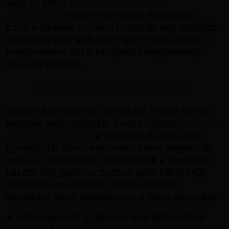
vagy az extra
nagy zsebes, galléros
farmerkabát
modern sziluettet kölcsönöz.
Ezek a darabok remekül mutatnak egy szűkebb
nadrággal vagy akár egy légies maxi ruhával is,
megteremtve azt a válogatott megjelenést,
amit képviselünk.
Puha érintés velúrral és neoprénnel
Amikor a textúra kerül előtérbe, a velúr hatású
anyagok verhetetlenek. A velúr hatású,
galléros,
puffos női kiskabát
a lágy esés és a modern
ujjmegoldás ötvözete, amely finom eleganciát
sugároz. A praktikum kedvelőinek a derekánál
húzott, álló galléros, zsebes velúr kabát nyújt
kényelmes megoldást, hiszen a húzott
derékrész segít hangsúlyozni a nőies idomokat.
A különlegesebb szabásvonalak kedvelőinek