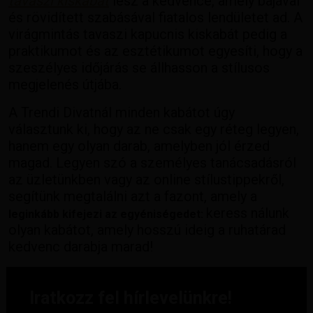
tavaszi kiskabát
lesz a kedvence, amely bájával
és rövidített szabásával fiatalos lendületet ad. A
virágmintás tavaszi kapucnis kiskabát pedig a
praktikumot és az esztétikumot egyesíti, hogy a
szeszélyes időjárás se állhasson a stílusos
megjelenés útjába.
A Trendi Divatnál minden kabátot úgy
választunk ki, hogy az ne csak egy réteg legyen,
hanem egy olyan darab, amelyben jól érzed
magad. Legyen szó a személyes tanácsadásról
az üzletünkben vagy az online stílustippekről,
segítünk megtalálni azt a fazont, amely a
keress nálunk
leginkább kifejezi az egyéniségedet:
olyan kabátot, amely hosszú ideig a ruhatárad
kedvenc darabja marad!
Iratkozz fel hírlevelünkre!