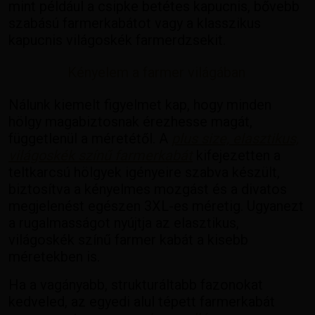
mint például a csipke betétes kapucnis, bővebb
szabású farmerkabátot vagy a klasszikus
kapucnis világoskék farmerdzsekit.
Kényelem a farmer világában
Nálunk kiemelt figyelmet kap, hogy minden
hölgy magabiztosnak érezhesse magát,
függetlenül a méretétől. A
plus size, elasztikus,
világoskék színű farmerkabát
kifejezetten a
teltkarcsú hölgyek igényeire szabva készült,
biztosítva a kényelmes mozgást és a divatos
megjelenést egészen 3XL-es méretig. Ugyanezt
a rugalmasságot nyújtja az elasztikus,
világoskék színű farmer kabát a kisebb
méretekben is.
Ha a vagányabb, strukturáltabb fazonokat
kedveled, az egyedi alul tépett farmerkabát