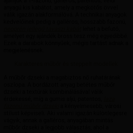
ajánljuk a T-fazonú, galléros, patentos, velúr
anyagú kis kabátot, amely a megkötős övvel
válik igazán alakformálóvá. A technikai anyagok
kedvelőinek pedig a galléros, hosszabb fazonú,
neoprén jellegű tavaszi kabát
lehet a befutó,
amelyet egy ajándék bross tesz még egyedibbé.
Ezek a darabok könnyűek, mégis tartást adnak a
megjelenésnek.
Karakteres műbőr és steppelt modellek
A műbőr dzseki a magabiztos nő ruhatárának
oszlopa. A bordázott anyag betétes műbőr
dzseki a textúrák kombinálásával válik
érdekessé, míg a gumis aljú, patentos,
laza
fazonú műbőr dzseki
a kényelmesebb, városi
stílust képviseli. Aki valami igazán különlegesre
vágyik, annak a galléros, anyagában mintás
műbőr dzseki a legjobb választás, ahol a