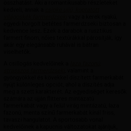
összhatást. Aki a romantikusabb részleteket
kedveli, annak a
csipke ujjú, koptatott
világoskék farmerdzseki
vagy a kerek nyakú,
egyedi horgolt betétes farmerdzseki biztosan a
kedvence lesz. Ezek a darabok a rusztikus
farmert finom, nőies textúrákkal párosítják, így
akár egy elegánsabb ruhával is bátran
viselhetők.
A csillogás kedvelőinek a
laza fazonú,
strasszos farmerdzseki
, valamint a
gyöngyökkel és kövekkel díszített farmerkabát
nyújt különleges opciót, ahol a díszítés adja
meg a szett karakterét. Az egyediséget keresők
számára az ujján flitteres mintázatú
farmerkabát vagy a felül virág mintázatú, laza
fazonú, menta színű farmerkabát kínál friss,
tavaszi hangulatot. A sportosabb vonal
kedvelőinek a kapucnis változatokat ajánljuk,