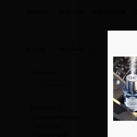
WEBSHOP
PLUS SIZE
ÚJDONSÁGOK
Kezdőlap
/
Női kollekció
/ Tunikák
Keresés
Kategóriák:
Luxus Autóillatosító
Női kollekció
Elegáns ruhák