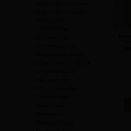
Liquid Poly - Easy Form
Liquid Poly - Pro Build
Next Series
Ultra Platinum
Prém
Floating Starry
tu
Red Wine Cat Eye
csi
Magic Crystal Cat Eye
Galaxy Ceramics Cat Eye
Poly Acryl Nail Gel
Nail Gel Builder
Color Diamond Gel
Starlight Glaze
Neon Series
Mermaid Gel
Nude Pink Series