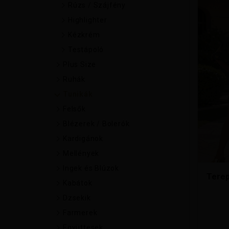
Ennek
Rúzs / Szájfény
a
Highlighter
termé
Kézkrém
több
variáci
Testápoló
van.
Plus Size
A
Ruhák
változ
a
Tunikák
termék
Felsők
válasz
Blézerek / Bolerók
ki
Kardigánok
Mellények
Ingek és Blúzok
Terep
Kabátok
Dzsekik
Farmerek
Együttesek