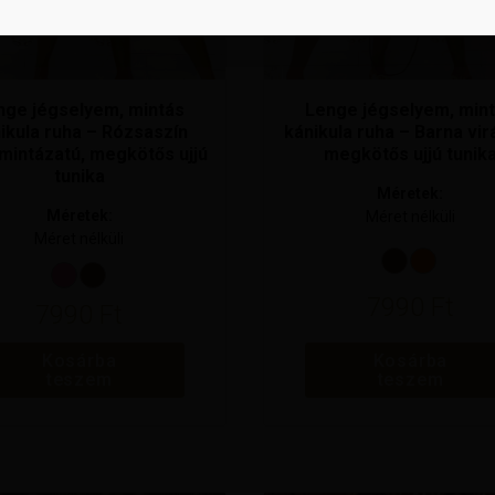
nge jégselyem, mintás
Lenge jégselyem, min
ikula ruha – Rózsaszín
kánikula ruha – Barna vir
 mintázatú, megkötős ujjú
megkötős ujjú tunik
tunika
Méretek:
Méretek:
Méret nélküli
Méret nélküli
7990
Ft
7990
Ft
Kosárba
Kosárba
teszem
teszem