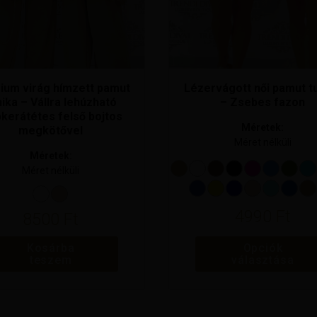
választhatók
ki
ium virág hímzett pamut
Lézervágott női pamut t
nika – Vállra lehúzható
– Zsebes fazon
pkerátétes felső bojtos
Méretek:
megkötővel
Méret nélküli
Méretek:
Méret nélküli
4990
Ft
8500
Ft
Kosárba
Opciók
teszem
választása