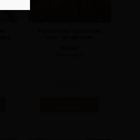
tás
Párducmintás laza női mini
ágos,
ruha – Bő ujjú tunika
a
Méretek:
Méret nélküli
9990
Ft
Tovább
olvasom