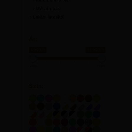
Körömápoló olaj
UV-Lámpák
Lakásillatosító
Ár:
4 990 Ft
11 990 Ft
4 990
11 990
Szín: