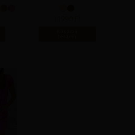
11990
Ft
Kosárba
teszem