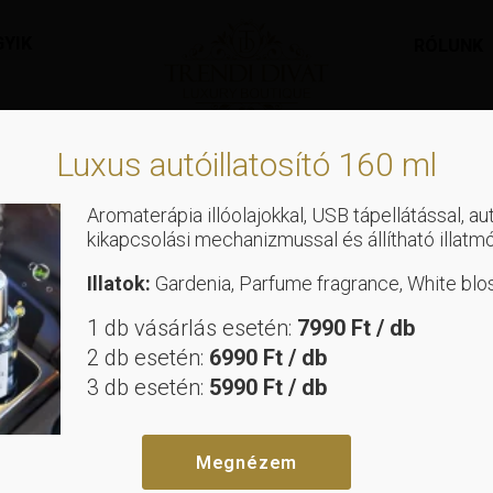
GYIK
RÓLUNK
Luxus autóillatosító 160 ml
Aromaterápia illóolajokkal, USB tápellátással, a
kikapcsolási mechanizmussal és állítható illatm
Illatok:
Gardenia, Parfume fragrance, White bl
1 db vásárlás esetén:
7990 Ft / db
2 db esetén:
6990 Ft / db
3 db esetén:
5990 Ft / db
Megnézem