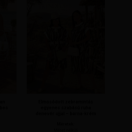
lan
Elmosódott zebramintás
ebes
egyenes szabású ruha
denevér ujjal – barna-krém
Méretek:
Méret nélküli