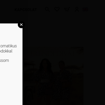
KAPCSOLAT
utomatikus
ódokkal.
ossom