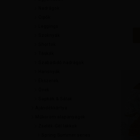
Nadrágok
Cipők
Leggings
Szoknyák
Shortok
Táskák
Szabadidő nadrágok
Harisnyák
Ékszerek
Övek
Sapkák & Sálak
Ajándékkártya
Műköröm alapanyagok
Zselék-Gél lakkok
Spring Summer series