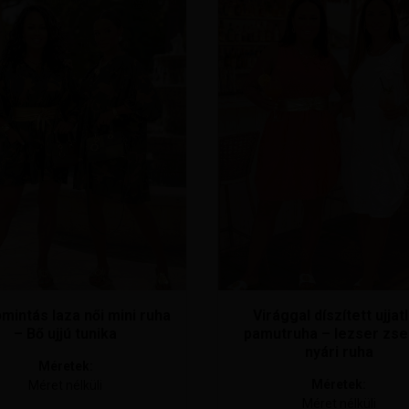
Ennek
a
knek
terméknek
több
ója
variációja
van.
A
atok
változatok
a
oldalon
termékoldalon
thatók
választhatók
ki
mintás laza női mini ruha
Virággal díszített ujjat
– Bő ujjú tunika
pamutruha – lezser zs
nyári ruha
Méretek:
Méretek:
Méret nélküli
Méret nélküli