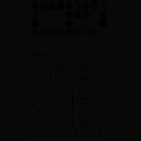
Méret:
XS
S
M
L
XL
XXL
34
36
37
38
39
40
41
26
27
28
29
30
31
3XL
4XL