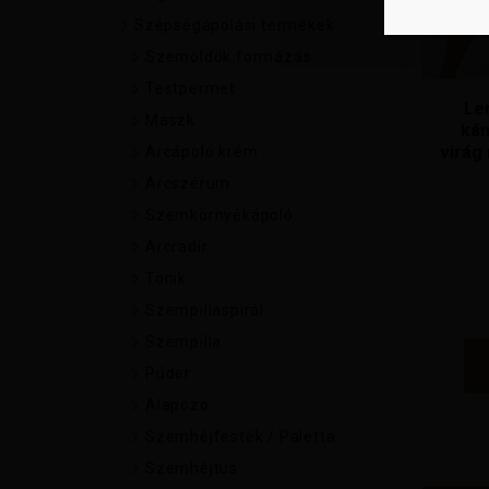
Szépségápolási termékek
Szemöldök formázás
Testpermet
Le
Maszk
kán
virág
Arcápoló krém
Arcszérum
Szemkörnyékápoló
Arcradír
Tonik
Szempillaspirál
Szempilla
Púder
Alapozó
Szemhéjfesték / Paletta
Szemhéjtus