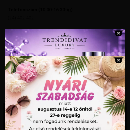
Telefonszám (10:00-16:30-ig):
(24) 402 402
E-mail cím:
trendidivatluxury@gmail.com
Nyitvatartás:
Hétköznap: 10:00 – 18:00
Szombat: 10:00 – 13:00
Vasárnap: ZÁRVA
Név