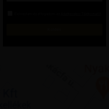
Elolvastam és elfogadom az
Adatkezelési Tájékoztatót
.