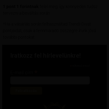
1 pont 1 forintnak
felel meg, így könnyedén tudsz
tervezni a beváltás során.
*Ha a vásárlás során felhasználtad Trendi Divat
pontjaidat, csak a fennmaradó összegre írunk jóvá
további pontokat.
Iratkozz fel hírlevelünkre!
*
kötelező mező
*
E-mail cím