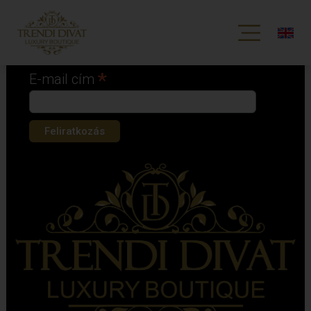
Iratkozz fel hírlevelünkre!
*
kötelező mező
*
E-mail cím