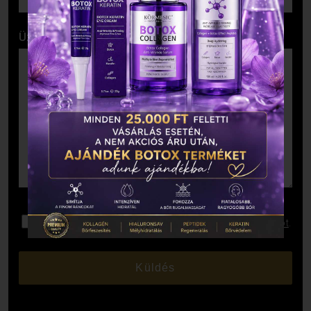
Üzenet
Elolvastam és elfogadom az
Adatkezelési Tájékoztatót
.