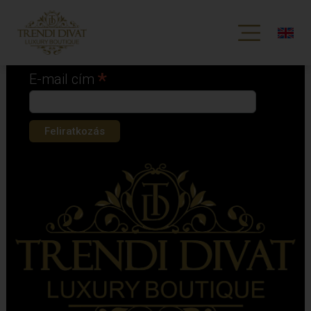
Iratkozz fel hírlevelünkre!
*
kötelező mező
*
E-mail cím