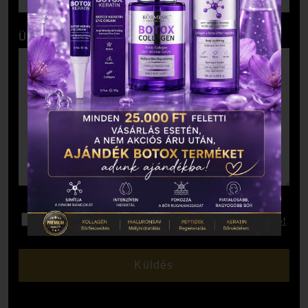
Üzenet
Elolvastam és elfogadom az
Adatkezelési Tájékoztatót
.