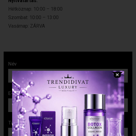
Nyitvatartás:
Hétköznap: 10:00 – 18:00
Szombat: 10:00 – 13:00
Vasárnap: ZÁRVA
Név
E-mail cím
Tárgy