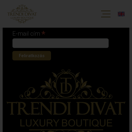
Iratkozz fel hírlevelünkre!
*
kötelező mező
*
E-mail cím