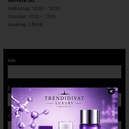
Nyitvatartás:
Hétköznap: 10:00 – 18:00
Szombat: 10:00 – 13:00
Vasárnap: ZÁRVA
Név
E-mail cím
Tárgy