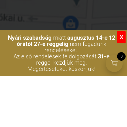
X
Nyári szabadság
miatt
augusztus 14-e 12
órától 27-e reggelig
nem fogadunk
rendeléseket.
Az első rendelések feldolgozását
31-e
0
reggel kezdjük meg.
Megértéseteket köszönjük!