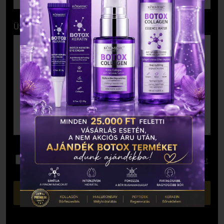
Üzenet
Elolvastam és elfogadom az
Adatkezelési Tájékoztatót
.