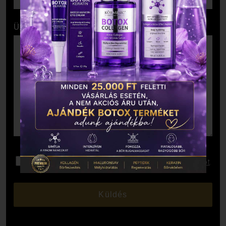
Üzenet
Elolvastam és elfogadom az
Adatkezelési Tájékoztatót
.