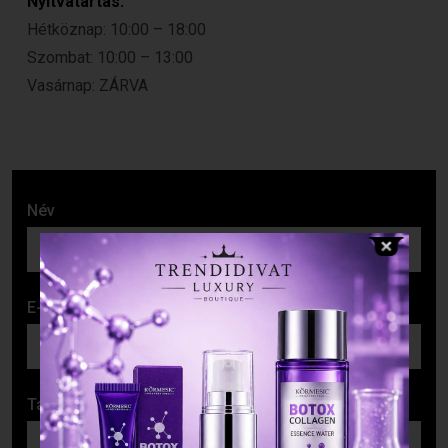
Nyitvatartás:
Hétköznap: 10:00 – 18:00
Szombat: 10:00 – 13:00
Vasárnap: ZÁRVA
Név
E-mail cím
Tárgy