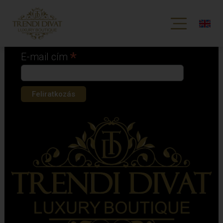
Iratkozz fel hírlevelünkre!
*
kötelező mező
*
E-mail cím