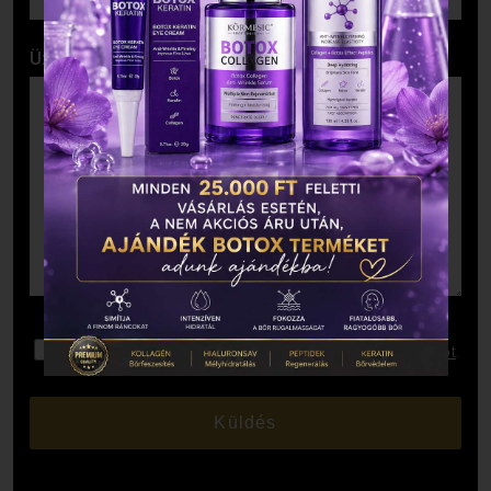
Üzenet
Elolvastam és elfogadom az
Adatkezelési Tájékoztatót
.