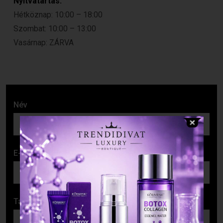
Nyitvatartás:
Hétköznap: 10:00 – 18:00
Szombat: 10:00 – 13:00
Vasárnap: ZÁRVA
Név
E-mail cím
Tárgy