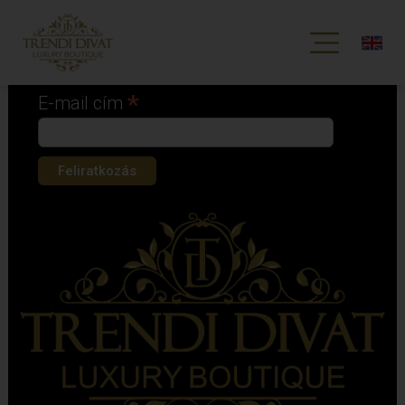
Iratkozz fel hírlevelünkre!
*
kötelező mező
*
E-mail cím