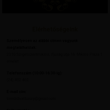
Elérhetőségeink
Személyesen az alábbi címen vagyunk
megtalálhatóak:
2310 Szigetszentmiklós, Ifjúság útja 16. Miklós Pláza 1.
emelet
Telefonszám (10:00-16:30-ig):
(24) 402 402
E-mail cím:
trendidivatluxury@gmail.com