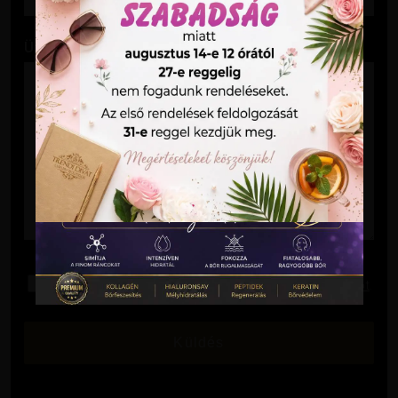
Üzenet
Elolvastam és elfogadom az
Adatkezelési Tájékoztatót
.