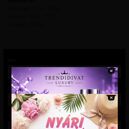
Nyitvatartás:
Hétköznap: 10:00 – 18:00
Szombat: 10:00 – 13:00
Vasárnap: ZÁRVA
Név
E-mail cím
Tárgy