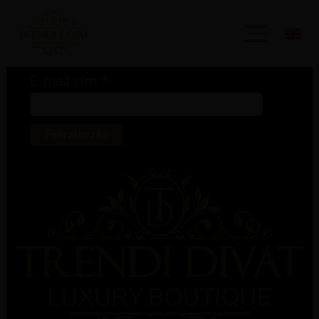
Iratkozz fel hírlevelünkre!
*
kötelező mező
*
E-mail cím