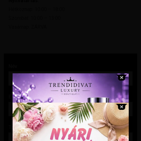
Nyitvatartás:
Hétköznap: 10:00 – 18:00
Szombat: 10:00 – 13:00
Vasárnap: ZÁRVA
Név
E-mail cím
Tárgy