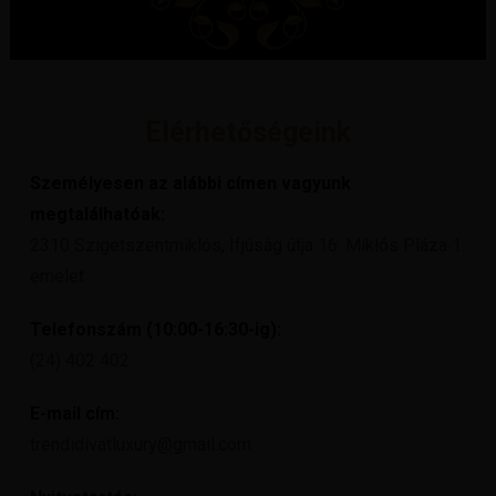
Elérhetőségeink
Személyesen az alábbi címen vagyunk
megtalálhatóak:
2310 Szigetszentmiklós, Ifjúság útja 16. Miklós Pláza 1.
emelet
Telefonszám (10:00-16:30-ig):
(24) 402 402
E-mail cím:
trendidivatluxury@gmail.com