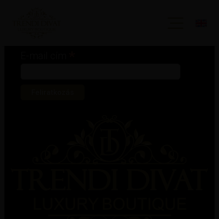
Iratkozz fel hírlevelünkre!
*
kötelező mező
*
E-mail cím