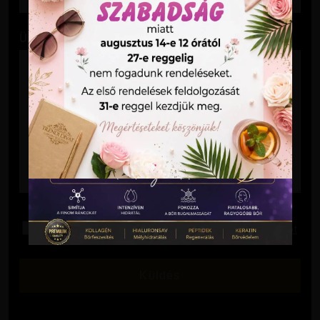
Üzenet
Elolvastam és elfogadom az
Adatkezelési Tájékoztatót
.