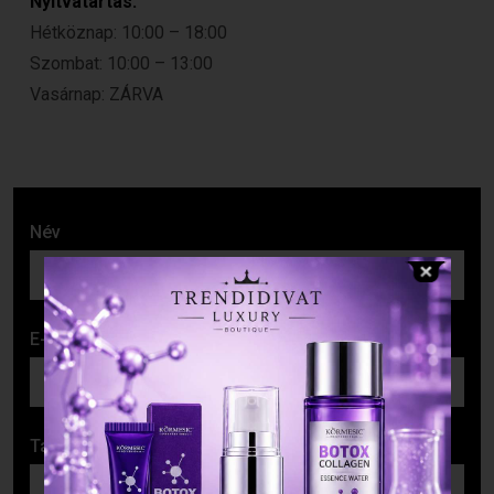
Nyitvatartás:
Hétköznap: 10:00 – 18:00
Szombat: 10:00 – 13:00
Vasárnap: ZÁRVA
Név
E-mail cím
Tárgy