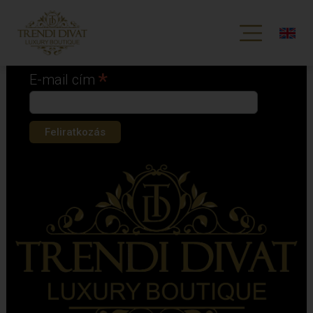
Iratkozz fel hírlevelünkre!
*
kötelező mező
*
E-mail cím