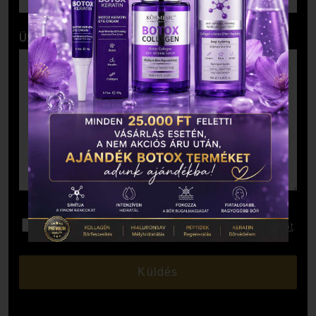
Üzenet
Elolvastam és elfogadom az
Adatkezelési Tájékoztatót
.