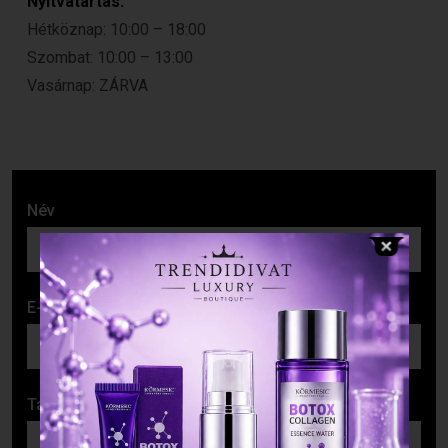
Nyitvatartás:
Hétköznap: 10:00 – 18:00
Szombat: 10:00 – 13:00
Vasárnap: ZÁRVA
Név
E-mail cím
Tárgy