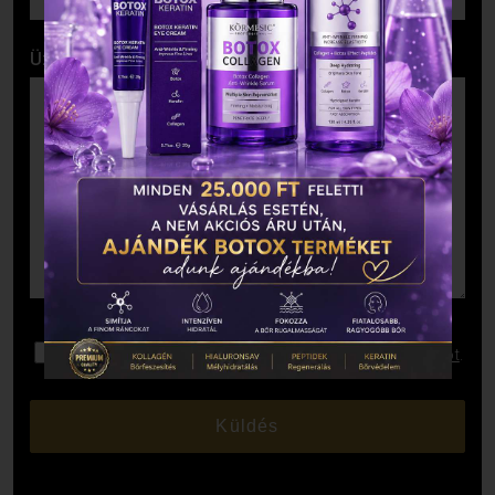
Üzenet
Elolvastam és elfogadom az
Adatkezelési Tájékoztatót
.