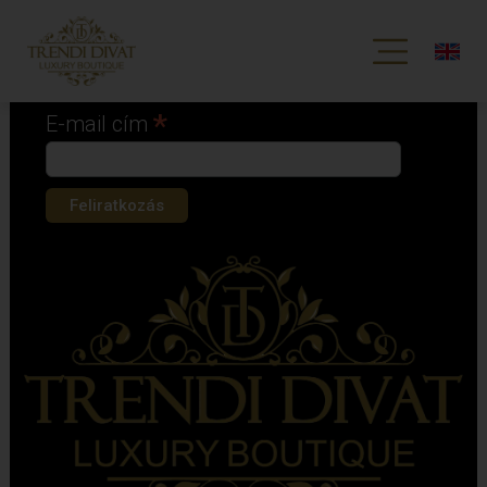
Iratkozz fel hírlevelünkre!
*
kötelező mező
*
E-mail cím