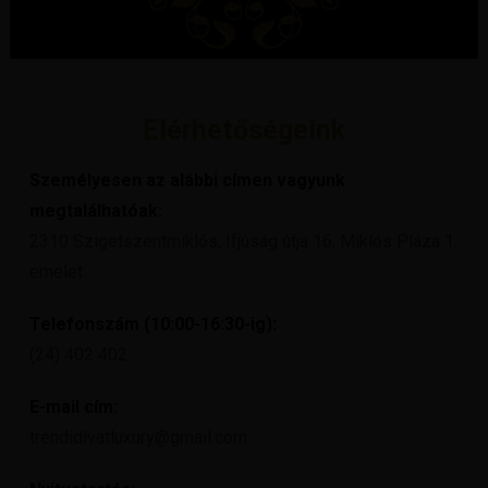
Elérhetőségeink
Személyesen az alábbi címen vagyunk
megtalálhatóak:
2310 Szigetszentmiklós, Ifjúság útja 16. Miklós Pláza 1.
emelet
Telefonszám (10:00-16:30-ig):
(24) 402 402
E-mail cím:
trendidivatluxury@gmail.com