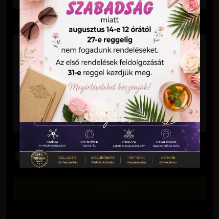
Üzenet
Elolvastam és elfogadom az
Adatkezelési Tájékoztatót
.