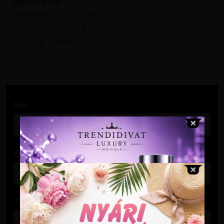
Nyitvatartás:
Hétköznap: 10:00 – 18:00
Szombat: 10:00 – 13:00
Vasárnap: ZÁRVA
Név
E-mail cím
Tárgy