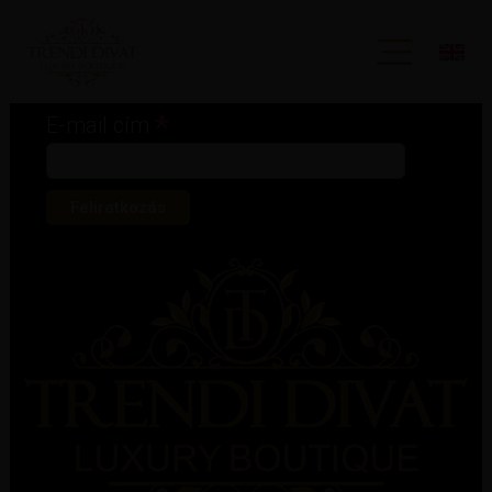
Iratkozz fel hírlevelünkre!
*
kötelező mező
*
E-mail cím