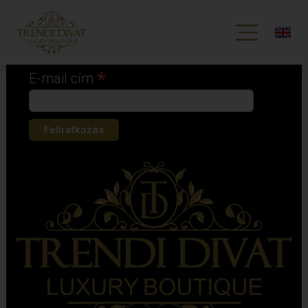
Iratkozz fel hírlevelünkre!
*
kötelező mező
*
E-mail cím