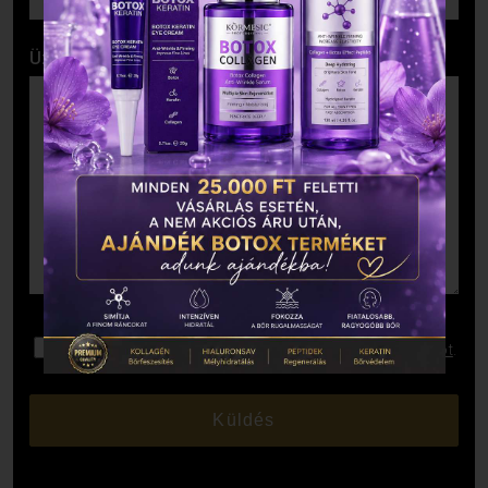
Üzenet
Elolvastam és elfogadom az
Adatkezelési Tájékoztatót
.