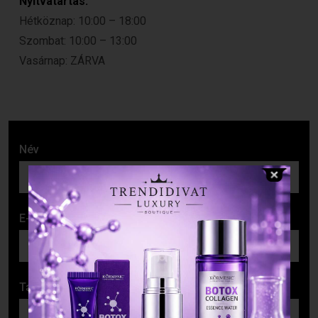
Nyitvatartás:
Hétköznap: 10:00 – 18:00
Szombat: 10:00 – 13:00
Vasárnap: ZÁRVA
Név
E-mail cím
Tárgy