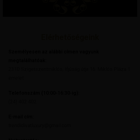
Elérhetőségeink
Személyesen az alábbi címen vagyunk
megtalálhatóak:
2310 Szigetszentmiklós, Ifjúság útja 16. Miklós Pláza 1.
emelet
Telefonszám (10:00-16:30-ig):
(24) 402 402
E-mail cím:
trendidivatluxury@gmail.com