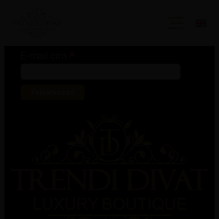
Iratkozz fel hírlevelünkre!
*
kötelező mező
*
E-mail cím