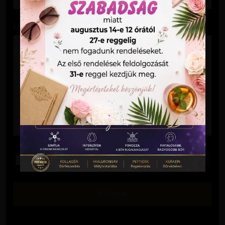
Üzenet
Elolvastam és elfogadom az
Adatkezelési Tájékoztatót
.