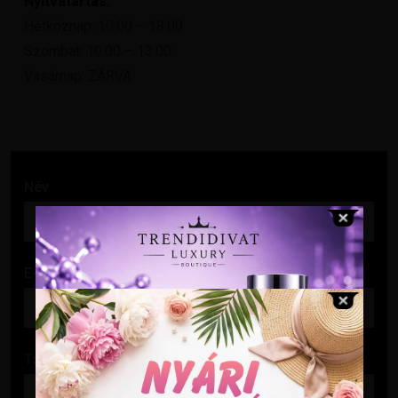
Nyitvatartás:
Hétköznap: 10:00 – 18:00
Szombat: 10:00 – 13:00
Vasárnap: ZÁRVA
Név
E-mail cím
Tárgy