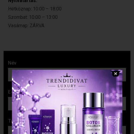
Nyitvatartás:
Hétköznap: 10:00 – 18:00
Szombat: 10:00 – 13:00
Vasárnap: ZÁRVA
Név
E-mail cím
Tárgy