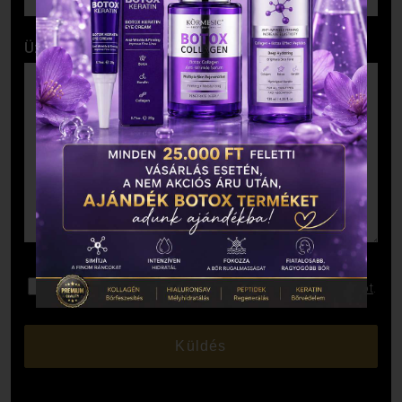
Üzenet
Elolvastam és elfogadom az
Adatkezelési Tájékoztatót
.