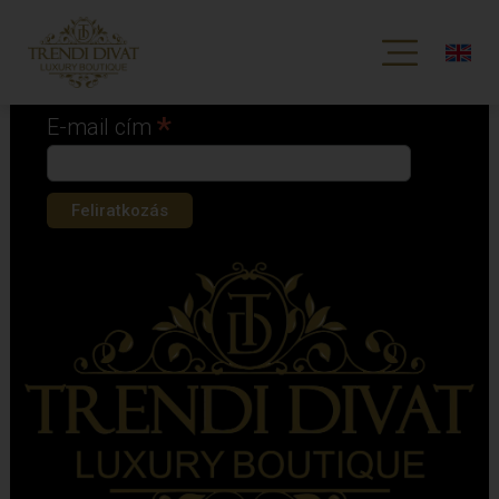
Iratkozz fel hírlevelünkre!
*
kötelező mező
*
E-mail cím