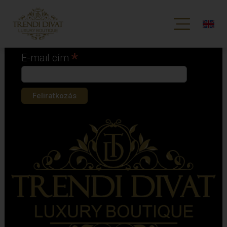
Iratkozz fel hírlevelünkre!
*
kötelező mező
*
E-mail cím