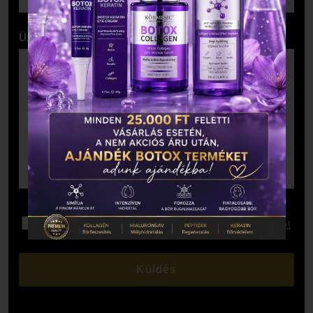
Üzenet
Elolvastam és elfogadom az
Adatkezelési Tájékoztatót
.