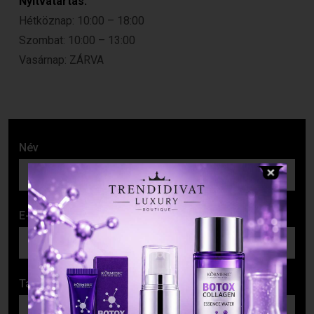
Nyitvatartás:
Hétköznap: 10:00 – 18:00
Szombat: 10:00 – 13:00
Vasárnap: ZÁRVA
Név
E-mail cím
Tárgy