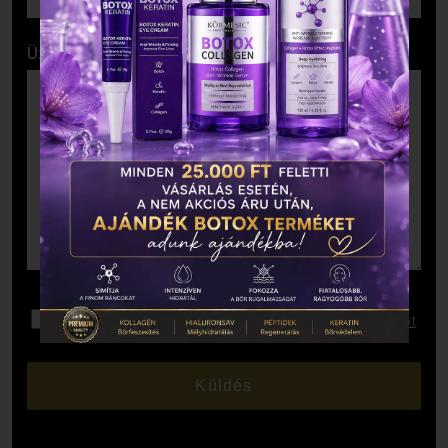
Üzenet
Elolvastam és elfogadom az
Adatkezelési Tájékoztatót
.