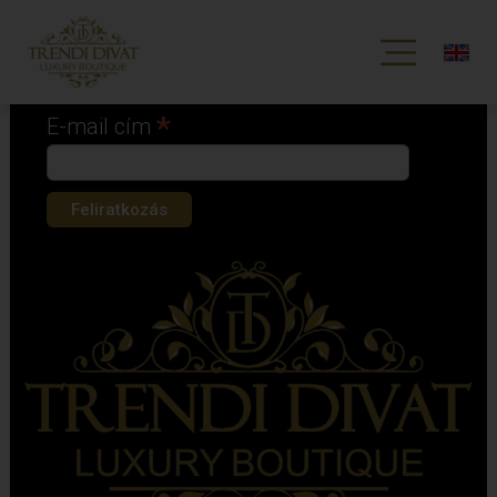
Iratkozz fel hírlevelünkre!
*
kötelező mező
*
E-mail cím