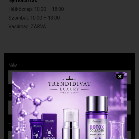
Nyitvatartás:
Hétköznap: 10:00 – 18:00
Szombat: 10:00 – 13:00
Vasárnap: ZÁRVA
Név
E-mail cím
Tárgy