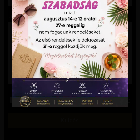
Üzenet
Elolvastam és elfogadom az
Adatkezelési Tájékoztatót
.