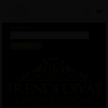
Iratkozz fel hírlevelünkre!
*
kötelező mező
*
E-mail cím