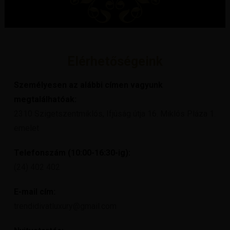
Elérhetőségeink
Személyesen az alábbi címen vagyunk
megtalálhatóak:
2310 Szigetszentmiklós, Ifjúság útja 16. Miklós Pláza 1.
emelet
Telefonszám (10:00-16:30-ig):
(24) 402 402
E-mail cím:
trendidivatluxury@gmail.com