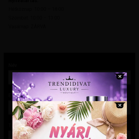
Nyitvatartás:
Hétköznap: 10:00 – 18:00
Szombat: 10:00 – 13:00
Vasárnap: ZÁRVA
Név
E-mail cím
Tárgy