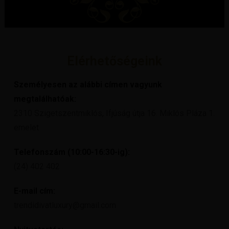
Elérhetőségeink
Személyesen az alábbi címen vagyunk
megtalálhatóak:
2310 Szigetszentmiklós, Ifjúság útja 16. Miklós Pláza 1.
emelet
Telefonszám (10:00-16:30-ig):
(24) 402 402
E-mail cím:
trendidivatluxury@gmail.com