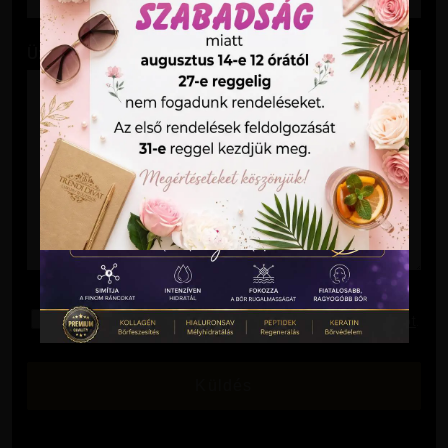
Üzenet
Elolvastam és elfogadom az
Adatkezelési Tájékoztatót
.