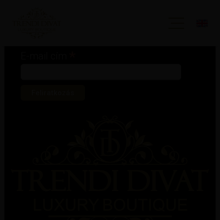
Iratkozz fel hírlevelünkre!
*
kötelező mező
*
E-mail cím