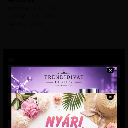
Nyitvatartás:
Hétköznap: 10:00 – 18:00
Szombat: 10:00 – 13:00
Vasárnap: ZÁRVA
Név
E-mail cím
Tárgy