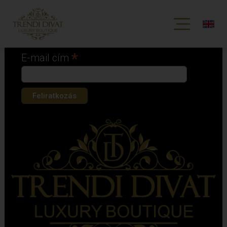
Iratkozz fel hírlevelünkre!
*
kötelező mező
*
E-mail cím