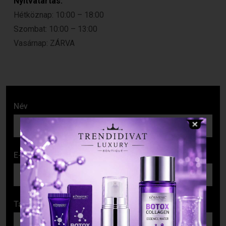
Nyitvatartás:
Hétköznap: 10:00 – 18:00
Szombat: 10:00 – 13:00
Vasárnap: ZÁRVA
Név
E-mail cím
Tárgy