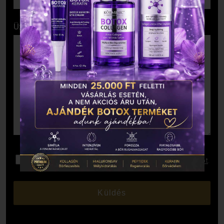
Üzenet
Elolvastam és elfogadom az
Adatkezelési Tájékoztatót
.