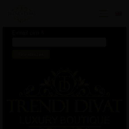
Iratkozz fel hírlevelünkre!
*
kötelező mező
*
E-mail cím