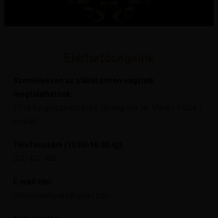
Elérhetőségeink
Személyesen az alábbi címen vagyunk
megtalálhatóak:
2310 Szigetszentmiklós, Ifjúság útja 16. Miklós Pláza 1.
emelet
Telefonszám (10:00-16:30-ig):
(24) 402 402
E-mail cím:
trendidivatluxury@gmail.com