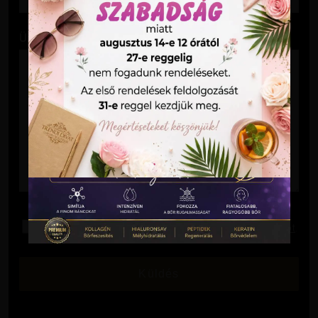
Üzenet
Elolvastam és elfogadom az
Adatkezelési Tájékoztatót
.