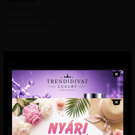
Nyitvatartás:
Hétköznap: 10:00 – 18:00
Szombat: 10:00 – 13:00
Vasárnap: ZÁRVA
Név
E-mail cím
Tárgy