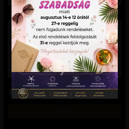
Üzenet
Elolvastam és elfogadom az
Adatkezelési Tájékoztatót
.