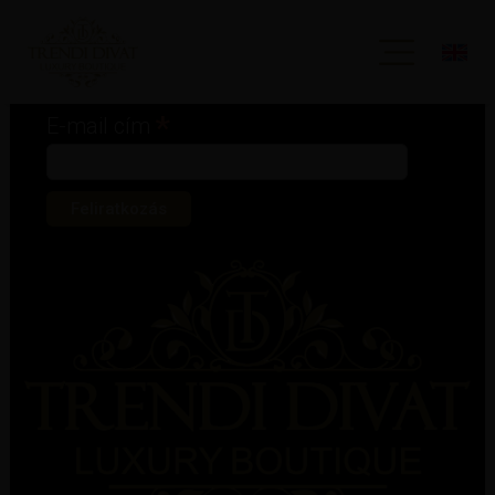
Iratkozz fel hírlevelünkre!
*
kötelező mező
*
E-mail cím