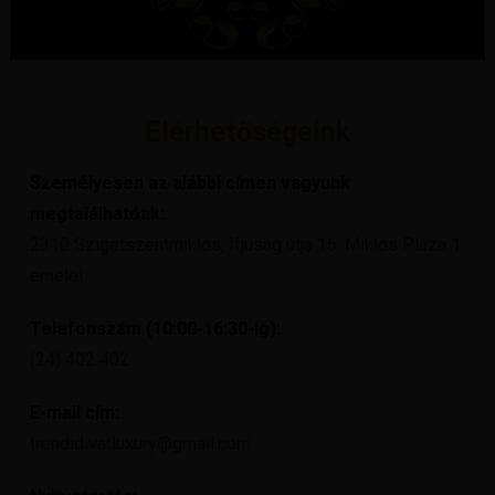
Elérhetőségeink
Személyesen az alábbi címen vagyunk
megtalálhatóak:
2310 Szigetszentmiklós, Ifjúság útja 16. Miklós Pláza 1.
emelet
Telefonszám (10:00-16:30-ig):
(24) 402 402
E-mail cím:
trendidivatluxury@gmail.com