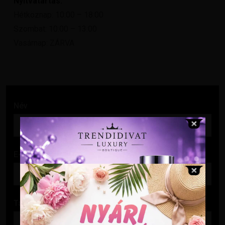
Nyitvatartás:
Hétköznap: 10:00 – 18:00
Szombat: 10:00 – 13:00
Vasárnap: ZÁRVA
Név
E-mail cím
Tárgy