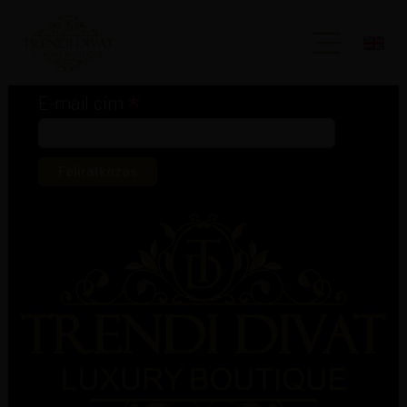
Iratkozz fel hírlevelünkre!
*
kötelező mező
*
E-mail cím