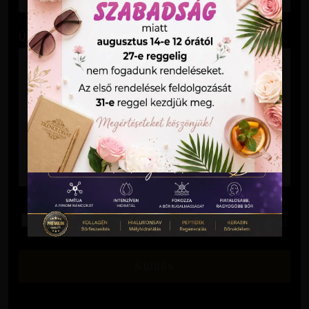
Üzenet
Elolvastam és elfogadom az
Adatkezelési Tájékoztatót
.