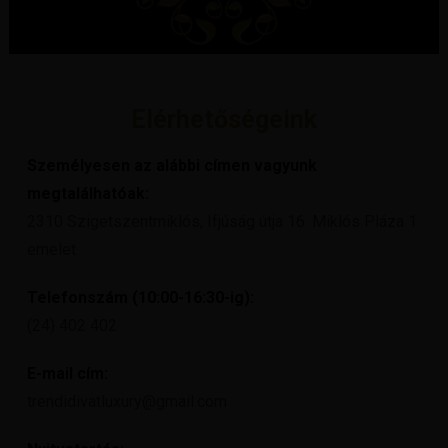
Elérhetőségeink
Személyesen az alábbi címen vagyunk
megtalálhatóak:
2310 Szigetszentmiklós, Ifjúság útja 16. Miklós Pláza 1.
emelet
Telefonszám (10:00-16:30-ig):
(24) 402 402
E-mail cím:
trendidivatluxury@gmail.com