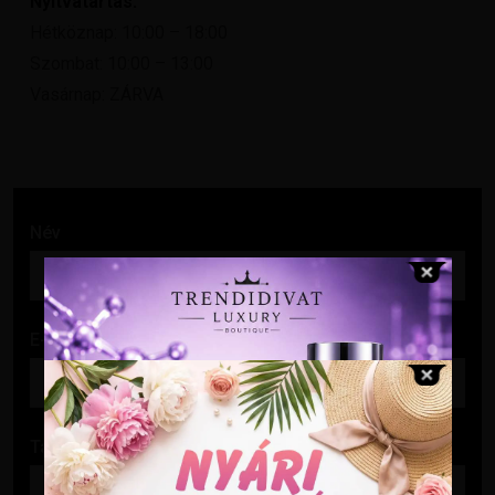
Nyitvatartás:
Hétköznap: 10:00 – 18:00
Szombat: 10:00 – 13:00
Vasárnap: ZÁRVA
Név
E-mail cím
Tárgy