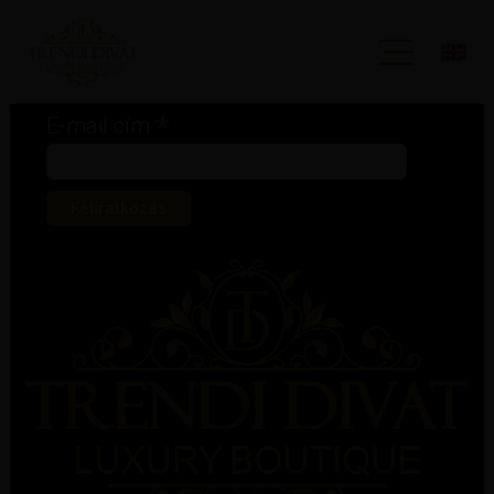
Iratkozz fel hírlevelünkre!
*
kötelező mező
*
E-mail cím