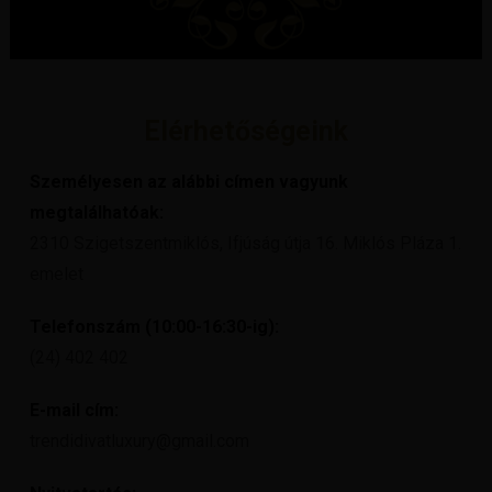
Elérhetőségeink
Személyesen az alábbi címen vagyunk
megtalálhatóak:
2310 Szigetszentmiklós, Ifjúság útja 16. Miklós Pláza 1.
emelet
Telefonszám (10:00-16:30-ig):
(24) 402 402
E-mail cím:
trendidivatluxury@gmail.com