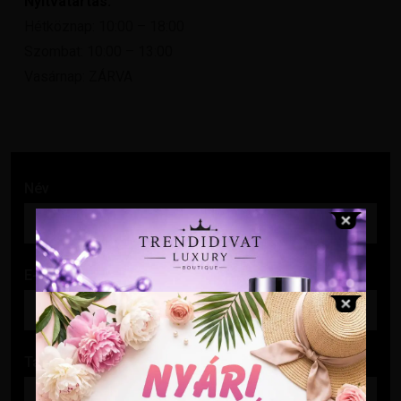
Nyitvatartás:
Hétköznap: 10:00 – 18:00
Szombat: 10:00 – 13:00
Vasárnap: ZÁRVA
Név
E-mail cím
Tárgy