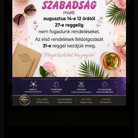
Üzenet
Elolvastam és elfogadom az
Adatkezelési Tájékoztatót
.