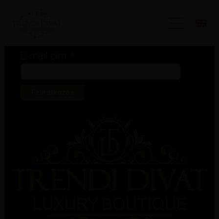
Iratkozz fel hírlevelünkre!
*
kötelező mező
*
E-mail cím