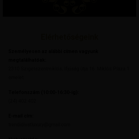
Elérhetőségeink
Személyesen az alábbi címen vagyunk
megtalálhatóak:
2310 Szigetszentmiklós, Ifjúság útja 16. Miklós Pláza 1.
emelet
Telefonszám (10:00-16:30-ig):
(24) 402 402
E-mail cím:
trendidivatluxury@gmail.com