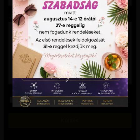
Üzenet
Elolvastam és elfogadom az
Adatkezelési Tájékoztatót
.