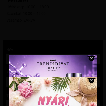
Nyitvatartás:
Hétköznap: 10:00 – 18:00
Szombat: 10:00 – 13:00
Vasárnap: ZÁRVA
Név
E-mail cím
Tárgy