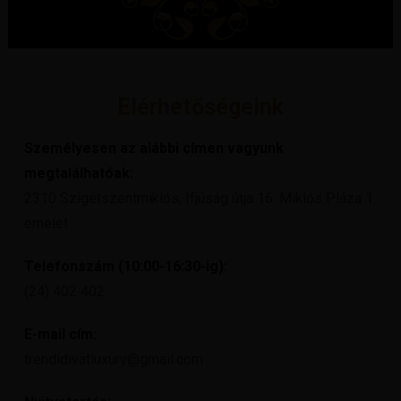
Elérhetőségeink
Személyesen az alábbi címen vagyunk
megtalálhatóak:
2310 Szigetszentmiklós, Ifjúság útja 16. Miklós Pláza 1.
emelet
Telefonszám (10:00-16:30-ig):
(24) 402 402
E-mail cím:
trendidivatluxury@gmail.com