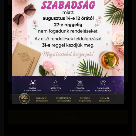
Üzenet
Elolvastam és elfogadom az
Adatkezelési Tájékoztatót
.