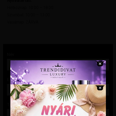
Nyitvatartás:
Hétköznap: 10:00 – 18:00
Szombat: 10:00 – 13:00
Vasárnap: ZÁRVA
Név
E-mail cím
Tárgy