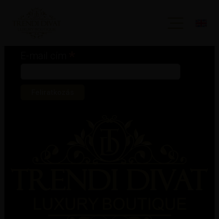
Iratkozz fel hírlevelünkre!
*
kötelező mező
*
E-mail cím