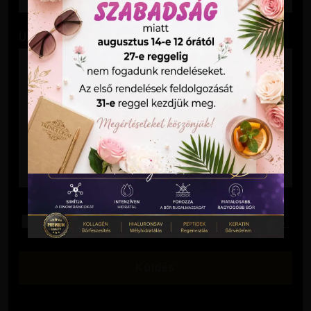
Üzenet
Elolvastam és elfogadom az
Adatkezelési Tájékoztatót
.