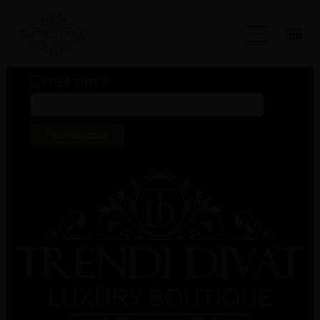
Iratkozz fel hírlevelünkre!
*
kötelező mező
*
E-mail cím