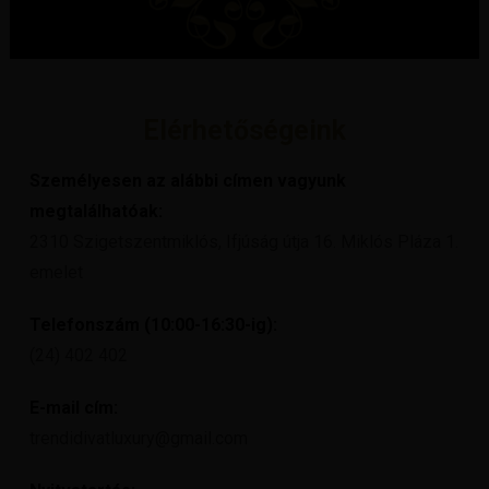
Elérhetőségeink
Személyesen az alábbi címen vagyunk
megtalálhatóak:
2310 Szigetszentmiklós, Ifjúság útja 16. Miklós Pláza 1.
emelet
Telefonszám (10:00-16:30-ig):
(24) 402 402
E-mail cím:
trendidivatluxury@gmail.com