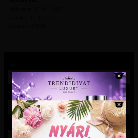
Nyitvatartás:
Hétköznap: 10:00 – 18:00
Szombat: 10:00 – 13:00
Vasárnap: ZÁRVA
Név
E-mail cím
Tárgy