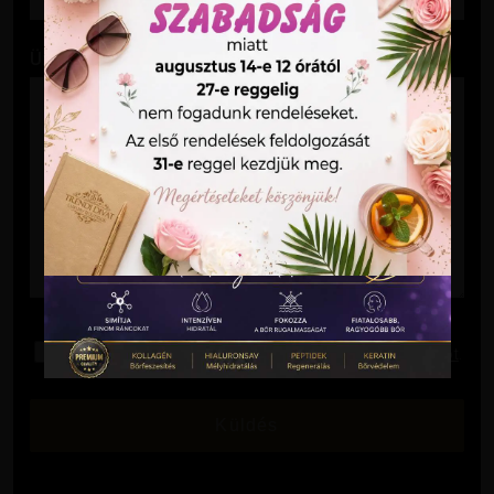
Üzenet
Elolvastam és elfogadom az
Adatkezelési Tájékoztatót
.