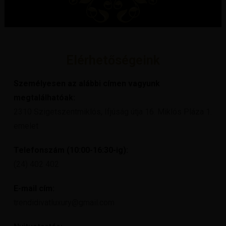
Elérhetőségeink
Személyesen az alábbi címen vagyunk
megtalálhatóak:
2310 Szigetszentmiklós, Ifjúság útja 16. Miklós Pláza 1.
emelet
Telefonszám (10:00-16:30-ig):
(24) 402 402
E-mail cím:
trendidivatluxury@gmail.com