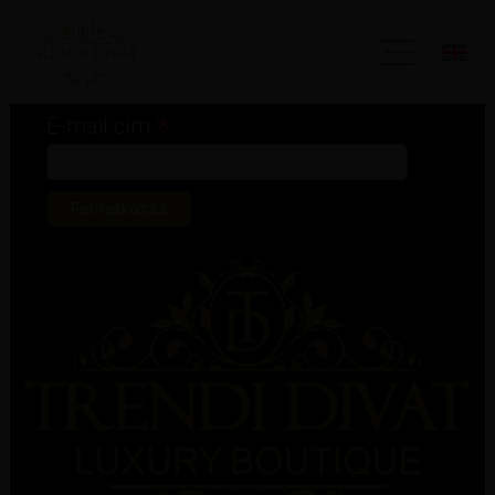
Iratkozz fel hírlevelünkre!
*
kötelező mező
*
E-mail cím