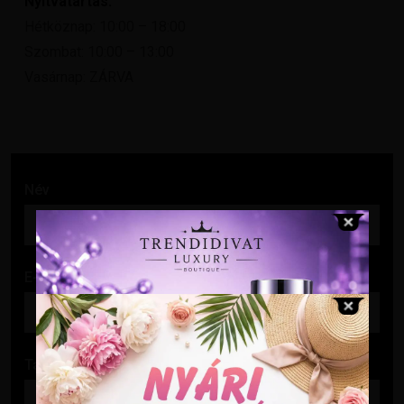
Nyitvatartás:
Hétköznap: 10:00 – 18:00
Szombat: 10:00 – 13:00
Vasárnap: ZÁRVA
Név
E-mail cím
Tárgy