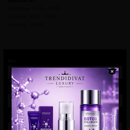
Nyitvatartás:
Hétköznap: 10:00 – 18:00
Szombat: 10:00 – 13:00
Vasárnap: ZÁRVA
Név
E-mail cím
Tárgy