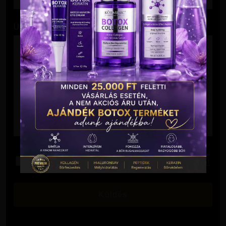
Üzenet
Elolvastam és elfogadom az
Adatkezelési Tájékoztatót
.