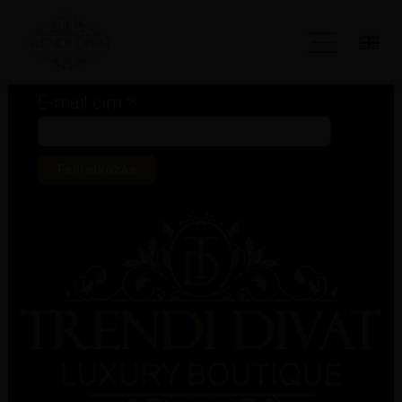
Iratkozz fel hírlevelünkre!
*
kötelező mező
*
E-mail cím