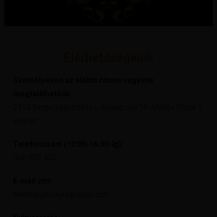
Elérhetőségeink
Személyesen az alábbi címen vagyunk
megtalálhatóak:
2310 Szigetszentmiklós, Ifjúság útja 16. Miklós Pláza 1.
emelet
Telefonszám (10:00-16:30-ig):
(24) 402 402
E-mail cím:
trendidivatluxury@gmail.com