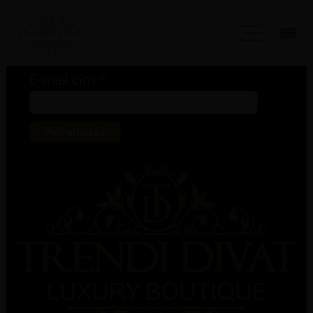
Iratkozz fel hírlevelünkre!
*
kötelező mező
*
E-mail cím