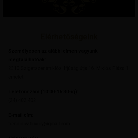
Elérhetőségeink
Személyesen az alábbi címen vagyunk
megtalálhatóak:
2310 Szigetszentmiklós, Ifjúság útja 16. Miklós Pláza 1.
emelet
Telefonszám (10:00-16:30-ig):
(24) 402 402
E-mail cím:
trendidivatluxury@gmail.com