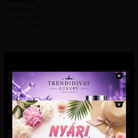
Nyitvatartás:
Hétköznap: 10:00 – 18:00
Szombat: 10:00 – 13:00
Vasárnap: ZÁRVA
Név
E-mail cím
Tárgy