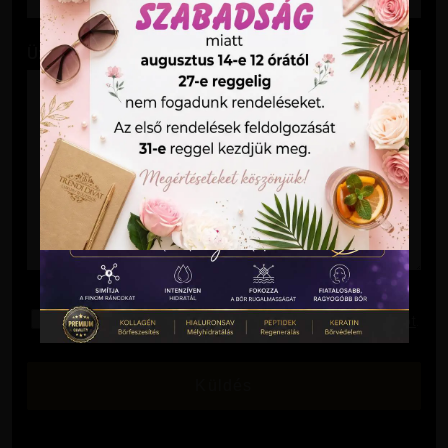
Üzenet
Elolvastam és elfogadom az
Adatkezelési Tájékoztatót
.