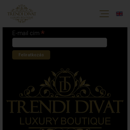
Iratkozz fel hírlevelünkre!
*
kötelező mező
*
E-mail cím