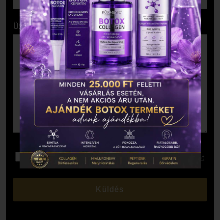
Üzenet
Elolvastam és elfogadom az
Adatkezelési Tájékoztatót
.