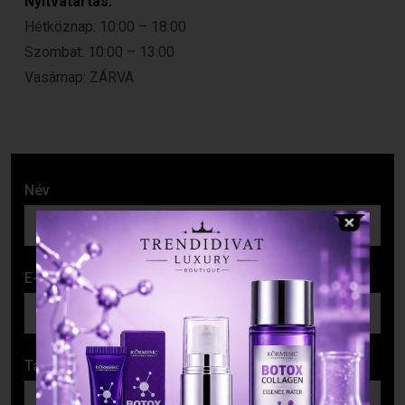
Nyitvatartás:
Hétköznap: 10:00 – 18:00
Szombat: 10:00 – 13:00
Vasárnap: ZÁRVA
Név
E-mail cím
Tárgy