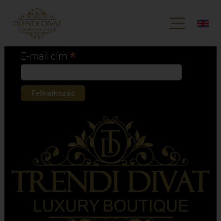
Iratkozz fel hírlevelünkre!
*
kötelező mező
*
E-mail cím