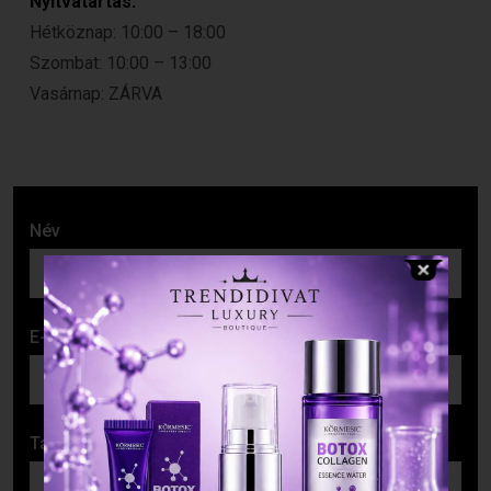
Nyitvatartás:
Hétköznap: 10:00 – 18:00
Szombat: 10:00 – 13:00
Vasárnap: ZÁRVA
Név
E-mail cím
Tárgy