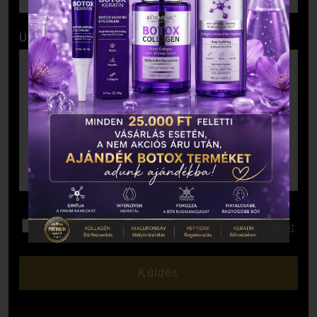
Üzenet
Elolvastam és elfogadom az
Adatkezelési Tájékoztatót
.