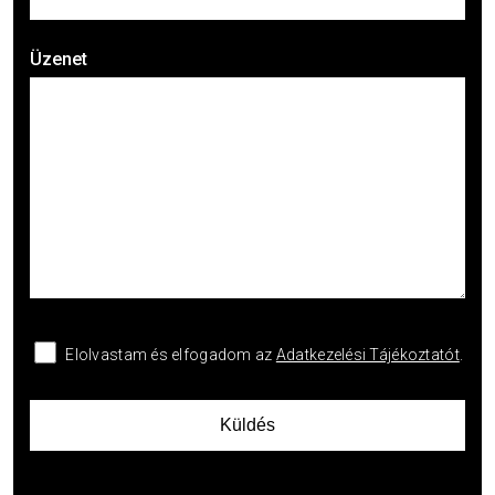
Üzenet
Elolvastam és elfogadom az
Adatkezelési Tájékoztatót
.