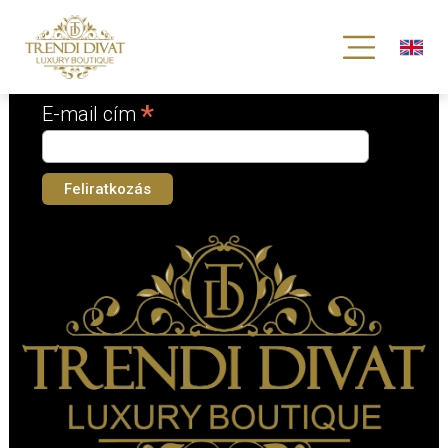
Iratkozz fel hírlevelünkre!
*
kötelező mező
*
E-mail cím