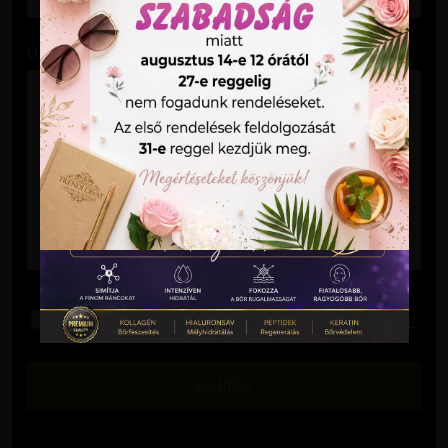
Üzenet
Elolvastam és elfogadom az
Adatkezelési Tájékoztatót
.