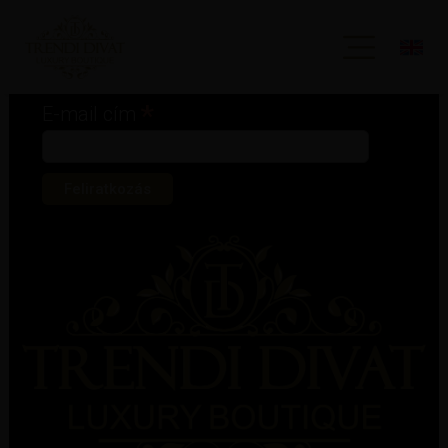
Iratkozz fel hírlevelünkre!
*
kötelező mező
*
E-mail cím