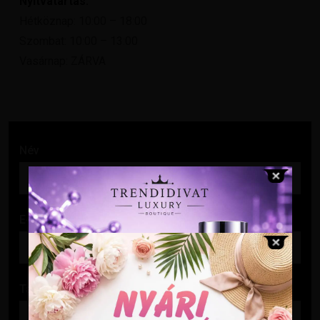
Nyitvatartás:
Hétköznap: 10:00 – 18:00
Szombat: 10:00 – 13:00
Vasárnap: ZÁRVA
Név
E-mail cím
Tárgy