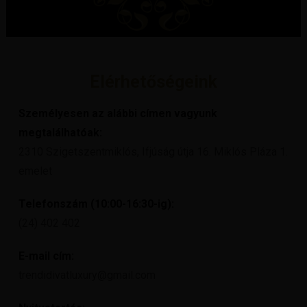
Elérhetőségeink
Személyesen az alábbi címen vagyunk
megtalálhatóak:
2310 Szigetszentmiklós, Ifjúság útja 16. Miklós Pláza 1.
emelet
Telefonszám (10:00-16:30-ig):
(24) 402 402
E-mail cím:
trendidivatluxury@gmail.com