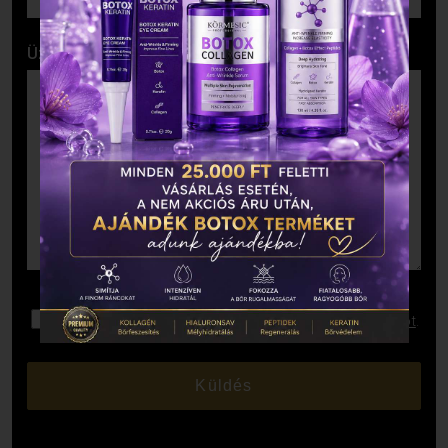
Üzenet
Elolvastam és elfogadom az
Adatkezelési Tájékoztatót
.