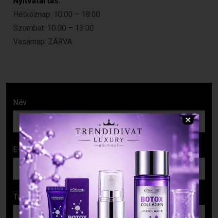
Nyitvatartás:
Hétköznap: 10:00 – 18:00
Szombat: 10:00 – 13:00
Vasárnap: ZÁRVA
Név
E-mail cím
Tárgy