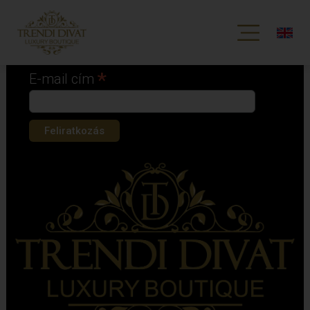
Iratkozz fel hírlevelünkre!
*
kötelező mező
*
E-mail cím