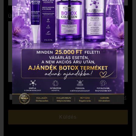
Üzenet
Elolvastam és elfogadom az
Adatkezelési Tájékoztatót
.