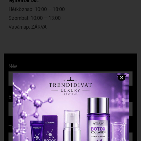
Nyitvatartás:
Hétköznap: 10:00 – 18:00
Szombat: 10:00 – 13:00
Vasárnap: ZÁRVA
Név
E-mail cím
Tárgy