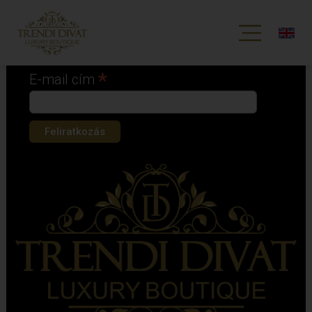
Iratkozz fel hírlevelünkre!
*
kötelező mező
*
E-mail cím