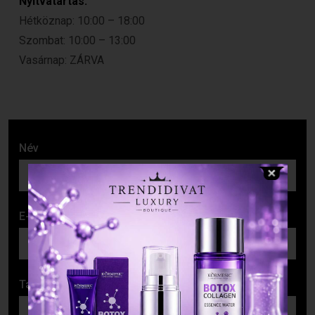
Nyitvatartás:
Hétköznap: 10:00 – 18:00
Szombat: 10:00 – 13:00
Vasárnap: ZÁRVA
Név
E-mail cím
Tárgy