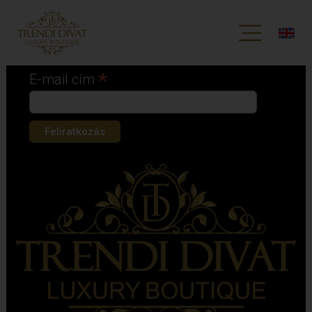
Iratkozz fel hírlevelünkre!
*
kötelező mező
*
E-mail cím