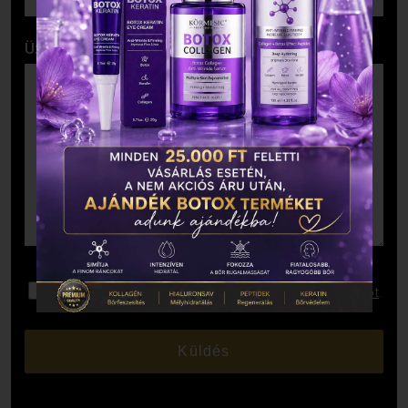
Üzenet
Elolvastam és elfogadom az
Adatkezelési Tájékoztatót
.