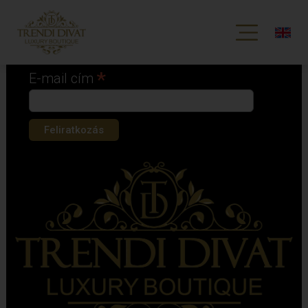
Iratkozz fel hírlevelünkre!
*
kötelező mező
*
E-mail cím