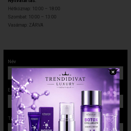
Nyitvatartás:
Hétköznap: 10:00 – 18:00
Szombat: 10:00 – 13:00
Vasárnap: ZÁRVA
Név
E-mail cím
Tárgy