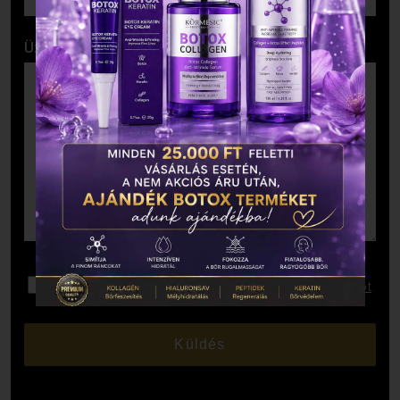
Üzenet
Elolvastam és elfogadom az
Adatkezelési Tájékoztatót
.