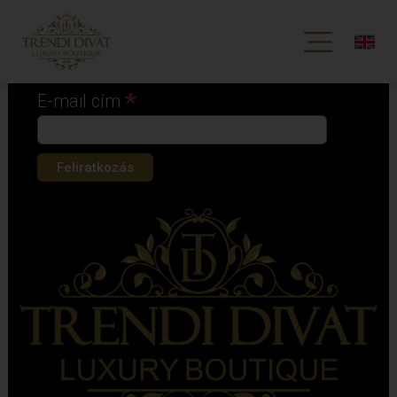
Iratkozz fel hírlevelünkre!
*
kötelező mező
*
E-mail cím