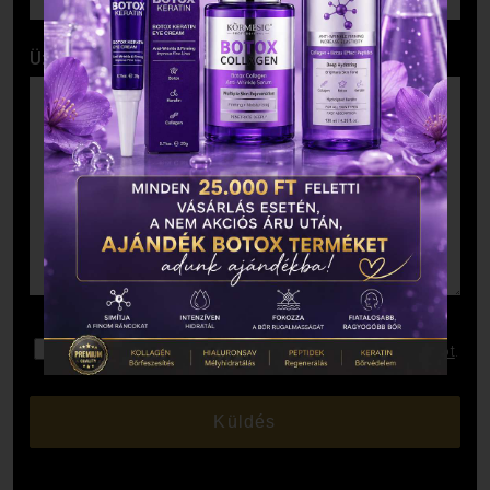
Üzenet
Elolvastam és elfogadom az
Adatkezelési Tájékoztatót
.