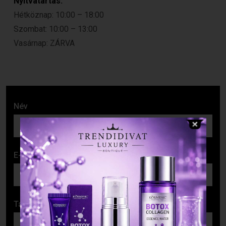
Nyitvatartás:
Hétköznap: 10:00 – 18:00
Szombat: 10:00 – 13:00
Vasárnap: ZÁRVA
Név
E-mail cím
Tárgy