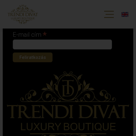
Iratkozz fel hírlevelünkre!
*
kötelező mező
*
E-mail cím