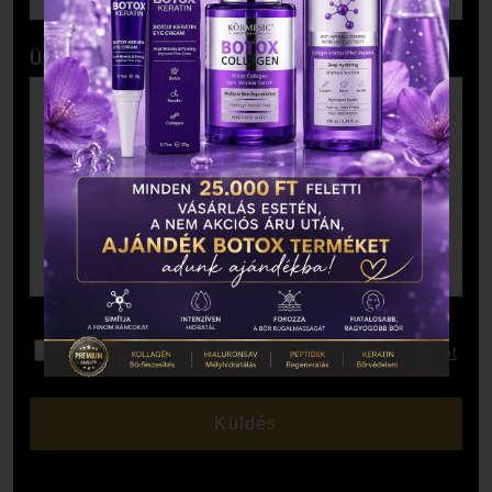
Üzenet
Elolvastam és elfogadom az
Adatkezelési Tájékoztatót
.