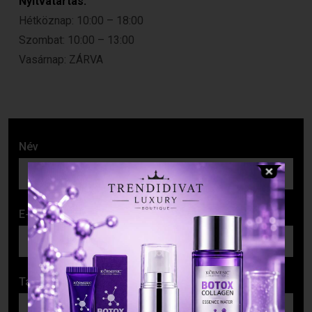
Nyitvatartás:
Hétköznap: 10:00 – 18:00
Szombat: 10:00 – 13:00
Vasárnap: ZÁRVA
Név
E-mail cím
Tárgy