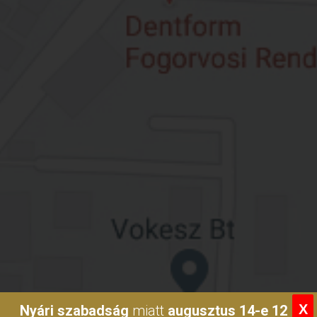
X
Nyári szabadság
miatt
augusztus 14-e 12