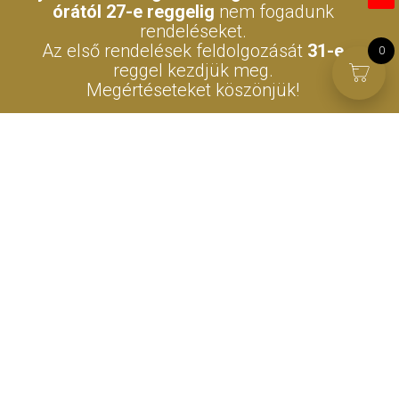
órától 27-e reggelig
nem fogadunk
rendeléseket.
Az első rendelések feldolgozását
31-e
0
reggel kezdjük meg.
Megértéseteket köszönjük!