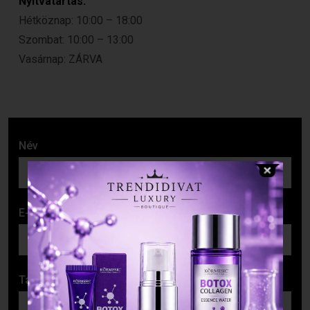
Nyitvatartás:
Hétköznap: 10:00 – 18:00
Szombat: 10:00 – 13:00
Vasárnap: ZÁRVA
Név
E-mail cím
Tárgy