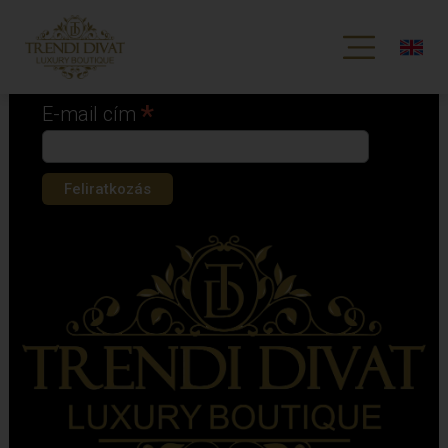
Iratkozz fel hírlevelünkre!
*
kötelező mező
*
E-mail cím