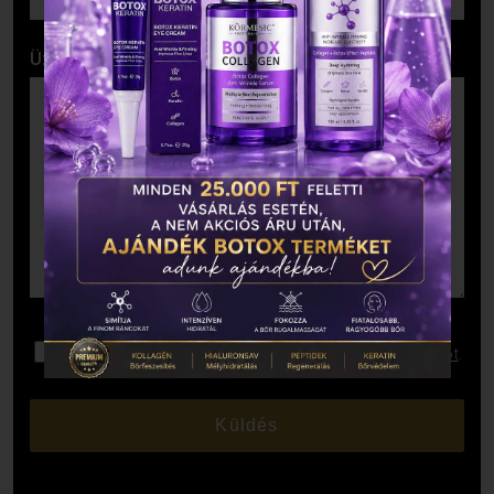
Üzenet
Elolvastam és elfogadom az
Adatkezelési Tájékoztatót
.