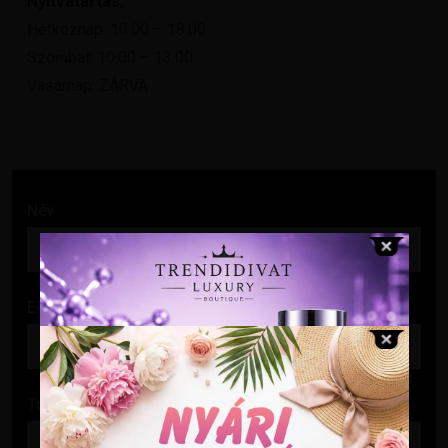
Nyitvatartás:
Hétköznap: 10:00 – 18:00
Szombat: 10:00 – 13:00
Vasárnap: ZÁRVA
Név
E-mail cím
Tárgy