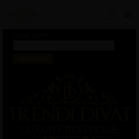
Iratkozz fel hírlevelünkre!
*
kötelező mező
*
E-mail cím