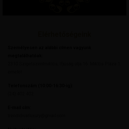
Elérhetőségeink
Személyesen az alábbi címen vagyunk
megtalálhatóak:
2310 Szigetszentmiklós, Ifjúság útja 16. Miklós Pláza 1.
emelet
Telefonszám (10:00-16:30-ig):
(24) 402 402
E-mail cím:
trendidivatluxury@gmail.com