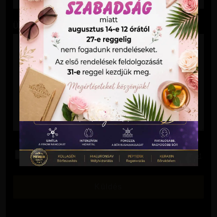
Üzenet
Elolvastam és elfogadom az
Adatkezelési Tájékoztatót
.