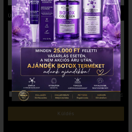
Üzenet
Elolvastam és elfogadom az
Adatkezelési Tájékoztatót
.