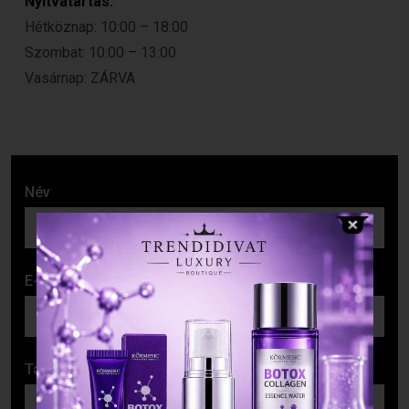
Nyitvatartás:
Hétköznap: 10:00 – 18:00
Szombat: 10:00 – 13:00
Vasárnap: ZÁRVA
Név
E-mail cím
Tárgy