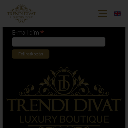
Iratkozz fel hírlevelünkre!
*
kötelező mező
*
E-mail cím