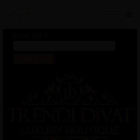
Iratkozz fel hírlevelünkre!
*
kötelező mező
*
E-mail cím