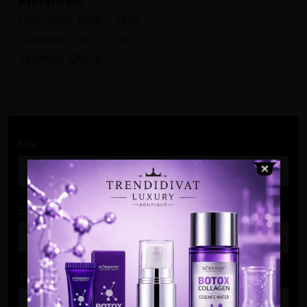
Nyitvatartás:
Hétköznap: 10:00 – 18:00
Szombat: 10:00 – 13:00
Vasárnap: ZÁRVA
Név
E-mail cím
Tárgy