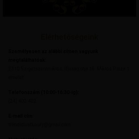
Elérhetőségeink
Személyesen az alábbi címen vagyunk
megtalálhatóak:
2310 Szigetszentmiklós, Ifjúság útja 16. Miklós Pláza 1.
emelet
Telefonszám (10:00-16:30-ig):
(24) 402 402
E-mail cím:
trendidivatluxury@gmail.com