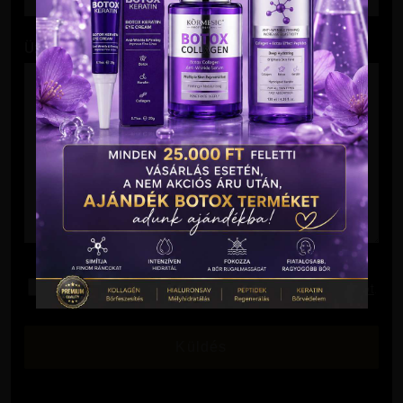
Üzenet
Elolvastam és elfogadom az
Adatkezelési Tájékoztatót
.