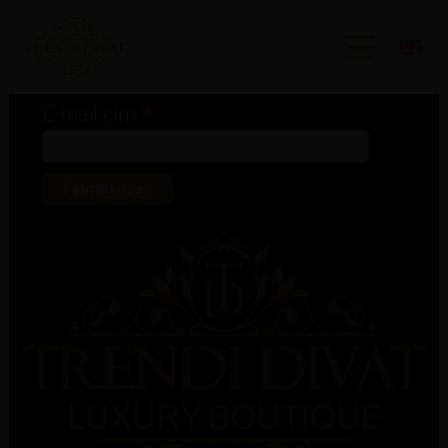
Iratkozz fel hírlevelünkre!
*
kötelező mező
*
E-mail cím