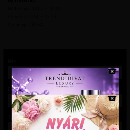
Nyitvatartás:
Hétköznap: 10:00 – 18:00
Szombat: 10:00 – 13:00
Vasárnap: ZÁRVA
Név
E-mail cím
Tárgy