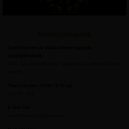
Elérhetőségeink
Személyesen az alábbi címen vagyunk
megtalálhatóak:
2310 Szigetszentmiklós, Ifjúság útja 16. Miklós Pláza 1.
emelet
Telefonszám (10:00-16:30-ig):
(24) 402 402
E-mail cím:
trendidivatluxury@gmail.com