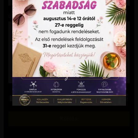
Üzenet
Elolvastam és elfogadom az
Adatkezelési Tájékoztatót
.