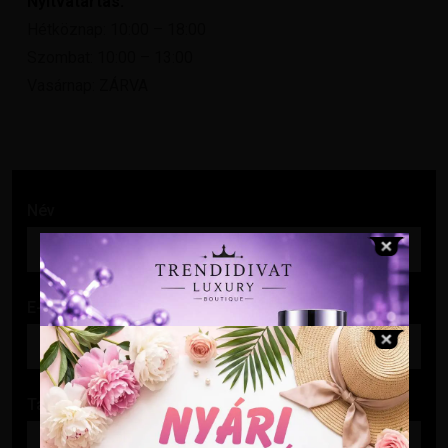
Nyitvatartás:
Hétköznap: 10:00 – 18:00
Szombat: 10:00 – 13:00
Vasárnap: ZÁRVA
Név
E-mail cím
Tárgy