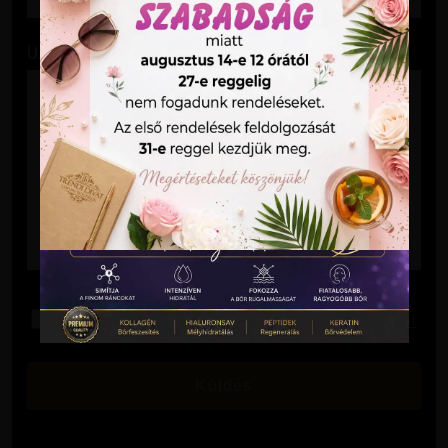
Üzenet
Elolvastam és elfogadom az
Adatkezelési Tájékoztatót
.