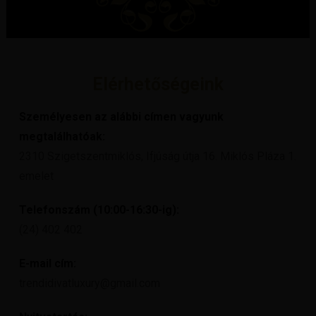
Elérhetőségeink
Személyesen az alábbi címen vagyunk
megtalálhatóak:
2310 Szigetszentmiklós, Ifjúság útja 16. Miklós Pláza 1.
emelet
Telefonszám (10:00-16:30-ig):
(24) 402 402
E-mail cím:
trendidivatluxury@gmail.com