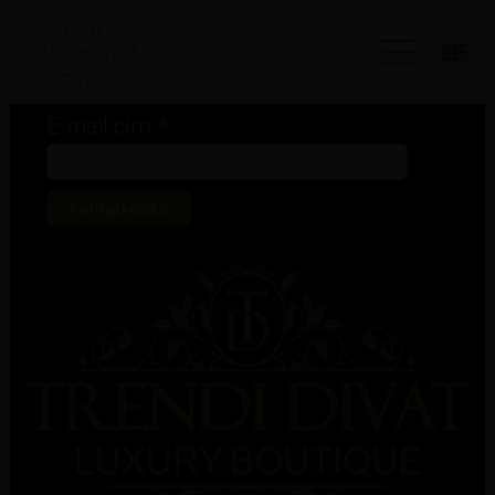
Iratkozz fel hírlevelünkre!
*
kötelező mező
*
E-mail cím