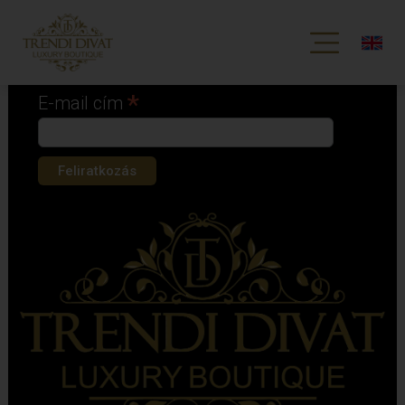
Iratkozz fel hírlevelünkre!
*
kötelező mező
*
E-mail cím