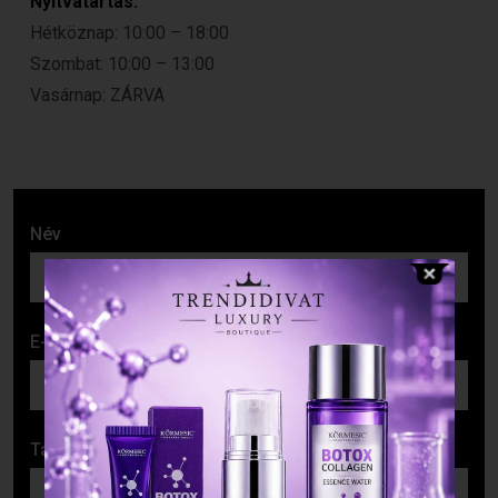
Nyitvatartás:
Hétköznap: 10:00 – 18:00
Szombat: 10:00 – 13:00
Vasárnap: ZÁRVA
Név
E-mail cím
Tárgy