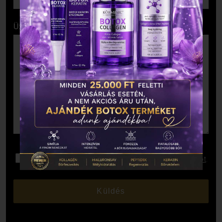
Üzenet
Elolvastam és elfogadom az
Adatkezelési Tájékoztatót
.