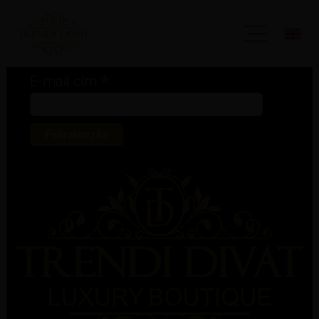
Iratkozz fel hírlevelünkre!
*
kötelező mező
*
E-mail cím