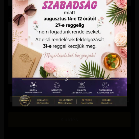
Üzenet
Elolvastam és elfogadom az
Adatkezelési Tájékoztatót
.