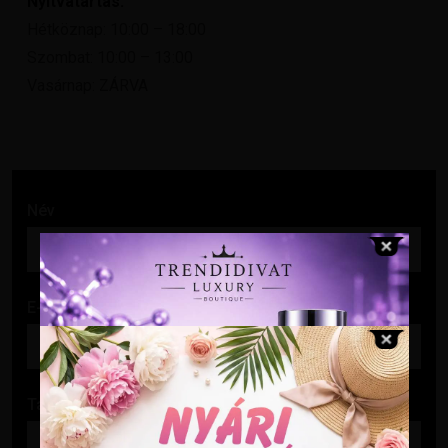
Nyitvatartás:
Hétköznap: 10:00 – 18:00
Szombat: 10:00 – 13:00
Vasárnap: ZÁRVA
Név
E-mail cím
Tárgy