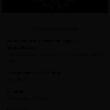
Elérhetőségeink
Személyesen az alábbi címen vagyunk
megtalálhatóak:
2310 Szigetszentmiklós, Ifjúság útja 16. Miklós Pláza 1.
emelet
Telefonszám (10:00-16:30-ig):
(24) 402 402
E-mail cím:
trendidivatluxury@gmail.com