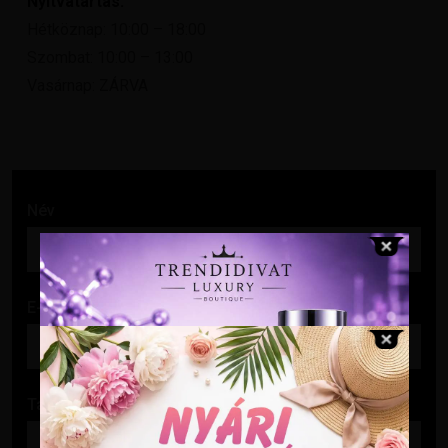
Nyitvatartás:
Hétköznap: 10:00 – 18:00
Szombat: 10:00 – 13:00
Vasárnap: ZÁRVA
Név
E-mail cím
Tárgy