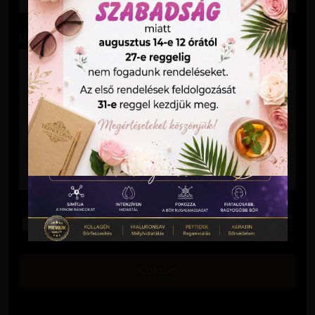
Üzenet
Elolvastam és elfogadom az
Adatkezelési Tájékoztatót
.