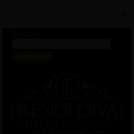
Iratkozz fel hírlevelünkre!
*
kötelező mező
*
E-mail cím