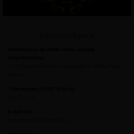
Elérhetőségeink
Személyesen az alábbi címen vagyunk
megtalálhatóak:
2310 Szigetszentmiklós, Ifjúság útja 16. Miklós Pláza 1.
emelet
Telefonszám (10:00-16:30-ig):
(24) 402 402
E-mail cím:
trendidivatluxury@gmail.com